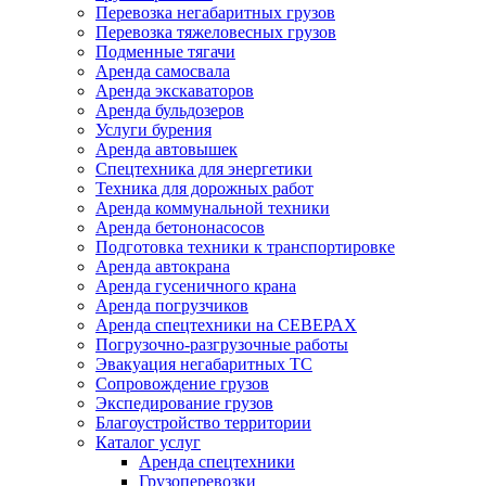
Перевозка негабаритных грузов
Перевозка тяжеловесных грузов
Подменные тягачи
Аренда самосвала
Аренда экскаваторов
Аренда бульдозеров
Услуги бурения
Аренда автовышек
Спецтехника для энергетики
Техника для дорожных работ
Аренда коммунальной техники
Аренда бетононасосов
Подготовка техники к транспортировке
Аренда автокрана
Аренда гусеничного крана
Аренда погрузчиков
Аренда спецтехники на СЕВЕРАХ
Погрузочно-разгрузочные работы
Эвакуация негабаритных ТС
Сопровождение грузов
Экспедирование грузов
Благоустройство территории
Каталог услуг
Аренда спецтехники
Грузоперевозки