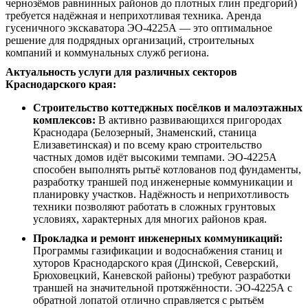
чернозёмов равнинных районов до плотных глин предгорий)
требуется надёжная и неприхотливая техника. Аренда
гусеничного экскаватора ЭО-4225А — это оптимальное
решение для подрядных организаций, строительных
компаний и коммунальных служб региона.
Актуальность услуги для различных секторов
Краснодарского края:
Строительство коттеджных посёлков и малоэтажных
комплексов:
В активно развивающихся пригородах
Краснодара (Белозерный, Знаменский, станица
Елизаветинская) и по всему краю строительство
частных домов идёт высокими темпами. ЭО-4225А
способен выполнять рытьё котлованов под фундаменты,
разработку траншей под инженерные коммуникации и
планировку участков. Надёжность и неприхотливость
техники позволяют работать в сложных грунтовых
условиях, характерных для многих районов края.
Прокладка и ремонт инженерных коммуникаций:
Программы газификации и водоснабжения станиц и
хуторов Краснодарского края (Динской, Северский,
Брюховецкий, Каневской районы) требуют разработки
траншей на значительной протяжённости. ЭО-4225А с
обратной лопатой отлично справляется с рытьём