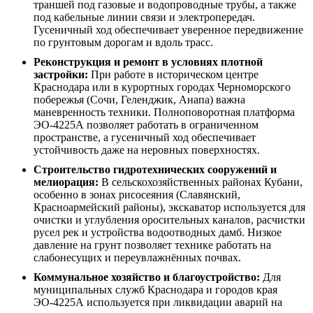
траншей под газовые и водопроводные трубы, а также
под кабельные линии связи и электропередач.
Гусеничный ход обеспечивает уверенное передвижение
по грунтовым дорогам и вдоль трасс.
Реконструкция и ремонт в условиях плотной
застройки:
При работе в историческом центре
Краснодара или в курортных городах Черноморского
побережья (Сочи, Геленджик, Анапа) важна
маневренность техники. Полноповоротная платформа
ЭО-4225А позволяет работать в ограниченном
пространстве, а гусеничный ход обеспечивает
устойчивость даже на неровных поверхностях.
Строительство гидротехнических сооружений и
мелиорация:
В сельскохозяйственных районах Кубани,
особенно в зонах рисосеяния (Славянский,
Красноармейский районы), экскаватор используется для
очистки и углубления оросительных каналов, расчистки
русел рек и устройства водоотводных дамб. Низкое
давление на грунт позволяет технике работать на
слабонесущих и переувлажнённых почвах.
Коммунальное хозяйство и благоустройство:
Для
муниципальных служб Краснодара и городов края
ЭО-4225А используется при ликвидации аварий на