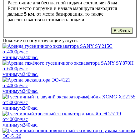
Расстояние для бесплатной подачи составляет
5 км
.
Если место погрузки и начала маршрута находится
дальше
5 км
. от места базирования, то также
рассчитывается и стоимость подачи.
Выбрать
Похожие и сопутствующие услуги:
от
4000
р/час
минимум
240
час.
от
6000
р/час
минимум
240
час.
от
4000
р/час
минимум
240
час.
от
5000
р/час
минимум
240
час.
от
4000
р/час
минимум
240
час.