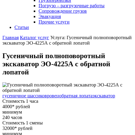
Грузоперевозки
Погрузо – разгрузочные работы
Сопровождение грузов
Эвакуация
Прочие услуги
Статьи
Главная
Каталог услуг
Услуга: Гусеничный полноповоротный
экскаватор ЭО-4225А с обратной лопатой
Гусеничный полноповоротный
экскаватор ЭО-4225А с обратной
лопатой
гусеничное шасси
ковровец
обратная лопата
экскаватор
Стоимость 1 часа
4000
*
рублей
минимум
240
часов
Стоимость 1 смены
32000
*
рублей
минимум