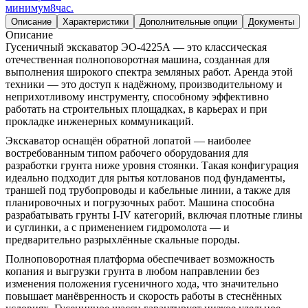
минимум
8
час.
Описание
Характеристики
Дополнительные опции
Документы
Описание
Гусеничный экскаватор ЭО-4225А — это классическая
отечественная полноповоротная машина, созданная для
выполнения широкого спектра земляных работ. Аренда этой
техники — это доступ к надёжному, производительному и
неприхотливому инструменту, способному эффективно
работать на строительных площадках, в карьерах и при
прокладке инженерных коммуникаций.
Экскаватор оснащён обратной лопатой — наиболее
востребованным типом рабочего оборудования для
разработки грунта ниже уровня стоянки. Такая конфигурация
идеально подходит для рытья котлованов под фундаменты,
траншей под трубопроводы и кабельные линии, а также для
планировочных и погрузочных работ. Машина способна
разрабатывать грунты I-IV категорий, включая плотные глины
и суглинки, а с применением гидромолота — и
предварительно разрыхлённые скальные породы.
Полноповоротная платформа обеспечивает возможность
копания и выгрузки грунта в любом направлении без
изменения положения гусеничного хода, что значительно
повышает манёвренность и скорость работы в стеснённых