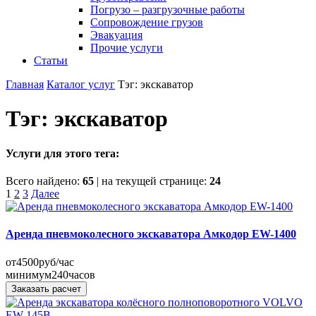
Погрузо – разгрузочные работы
Сопровождение грузов
Эвакуация
Прочие услуги
Статьи
Главная
Каталог услуг
Тэг: экскаватор
Тэг: экскаватор
Услуги для этого тега:
Всего найдено:
65
| на текущей странице:
24
Пагинация
1
2
3
Далее
записей
Аренда пневмоколесного экскаватора Амкодор EW-1400
от
4500
руб/час
минимум
240
часов
Заказать расчет