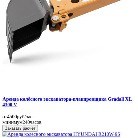
Аренда колёсного экскаватора-планировщика Gradall XL
4300 V
от
4500
руб/час
минимум
240
часов
Заказать расчет