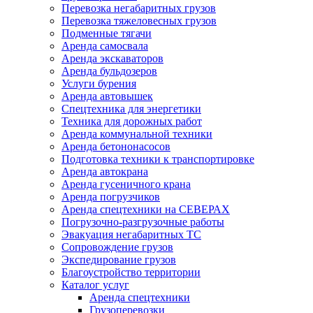
Перевозка негабаритных грузов
Перевозка тяжеловесных грузов
Подменные тягачи
Аренда самосвала
Аренда экскаваторов
Аренда бульдозеров
Услуги бурения
Аренда автовышек
Спецтехника для энергетики
Техника для дорожных работ
Аренда коммунальной техники
Аренда бетононасосов
Подготовка техники к транспортировке
Аренда автокрана
Аренда гусеничного крана
Аренда погрузчиков
Аренда спецтехники на СЕВЕРАХ
Погрузочно-разгрузочные работы
Эвакуация негабаритных ТС
Сопровождение грузов
Экспедирование грузов
Благоустройство территории
Каталог услуг
Аренда спецтехники
Грузоперевозки