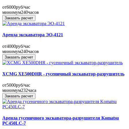
от
6000
руб/час
минимум
240
часов
Заказать расчет
Аренда экскаватора ЭО-4121
от
4000
руб/час
минимум
240
часов
Заказать расчет
XCMG XE500DHR - гусеничный экскаватор-разрушитель
от
5000
руб/час
минимум
232
часа
Заказать расчет
Аренда гусеничного экскаватора-разрушителя Komatsu
PC450LC-7