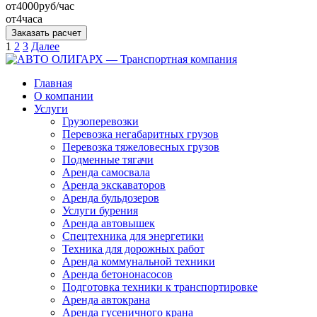
от
4000
руб/час
от
4
часа
Заказать расчет
Пагинация
1
2
3
Далее
записей
Главная
О компании
Услуги
Грузоперевозки
Перевозка негабаритных грузов
Перевозка тяжеловесных грузов
Подменные тягачи
Аренда самосвала
Аренда экскаваторов
Аренда бульдозеров
Услуги бурения
Аренда автовышек
Спецтехника для энергетики
Техника для дорожных работ
Аренда коммунальной техники
Аренда бетононасосов
Подготовка техники к транспортировке
Аренда автокрана
Аренда гусеничного крана