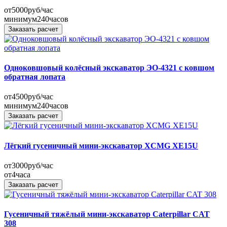
от
5000
руб/час
минимум
240
часов
Заказать расчет
Одноковшовый колёсный экскаватор ЭО-4321 с ковшом
обратная лопата
от
4500
руб/час
минимум
240
часов
Заказать расчет
Лёгкий гусеничный мини-экскаватор XCMG XE15U
от
3000
руб/час
от
4
часа
Заказать расчет
Гусеничный тяжёлый мини-экскаватор Caterpillar CAT
308