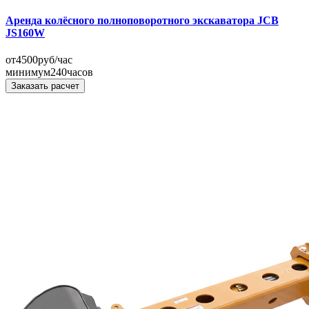
Аренда колёсного полноповоротного экскаватора JCB
JS160W
от
4500
руб/час
минимум
240
часов
Заказать расчет