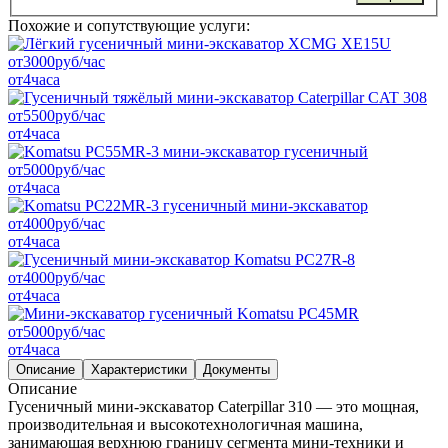
Похожие и сопутствующие услуги:
от
3000
руб/час
от
4
часа
от
5500
руб/час
от
4
часа
от
5000
руб/час
от
4
часа
от
4000
руб/час
от
4
часа
от
4000
руб/час
от
4
часа
от
5000
руб/час
от
4
часа
Описание
Характеристики
Документы
Описание
Гусеничный мини-экскаватор Caterpillar 310 — это мощная,
производительная и высокотехнологичная машина,
занимающая верхнюю границу сегмента мини-техники и