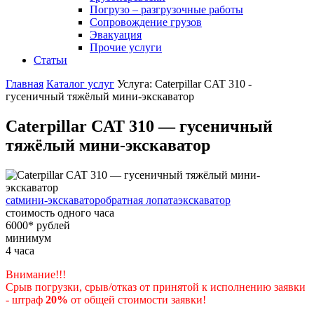
Погрузо – разгрузочные работы
Сопровождение грузов
Эвакуация
Прочие услуги
Статьи
Главная
Каталог услуг
Услуга: Caterpillar CAT 310 -
гусеничный тяжёлый мини-экскаватор
Caterpillar CAT 310 — гусеничный
тяжёлый мини-экскаватор
cat
мини-экскаватор
обратная лопата
экскаватор
стоимость одного часа
6000
*
рублей
минимум
4
часа
Внимание!!!
Срыв погрузки, срыв/отказ от принятой к исполнению заявки
- штраф
20%
от общей стоимости заявки!