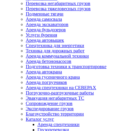
Перевозка негабаритных грузов
Перевозка тяжеловесных грузов
Подменные тягачи
Аренда самосвала
Аренда экскаваторов
Аренда бульдозеров
Услуги бурения
Аренда автовышек
Спецтехника для энергетики
Техника для дорожных работ
Аренда коммунальной техники
Аренда бетононасосов
Подготовка техники к транспортировке
Аренда автокрана
Аренда гусеничного крана
Аренда погрузчиков
Аренда спецтехники на СЕВЕРАХ
Погрузочно-разгрузочные работы
Эвакуация негабаритных ТС
Сопровождение грузов
Экспедирование грузов
Благоустройство территории
Каталог услуг
Аренда спецтехники
Грузоперевозки