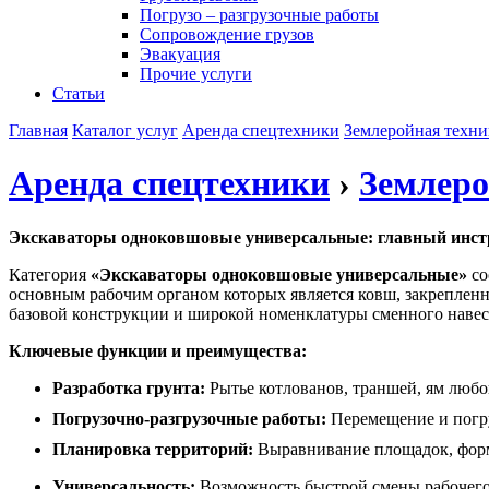
Погрузо – разгрузочные работы
Сопровождение грузов
Эвакуация
Прочие услуги
Статьи
Главная
Каталог услуг
Аренда спецтехники
Землеройная техни
Аренда спецтехники
›
Землеро
Экскаваторы одноковшовые универсальные: главный инст
Категория
«Экскаваторы одноковшовые универсальные»
со
основным рабочим органом которых является ковш, закрепленн
базовой конструкции и широкой номенклатуры сменного навес
Ключевые функции и преимущества:
Разработка грунта:
Рытье котлованов, траншей, ям любой
Погрузочно-разгрузочные работы:
Перемещение и погруз
Планировка территорий:
Выравнивание площадок, форм
Универсальность:
Возможность быстрой смены рабочего