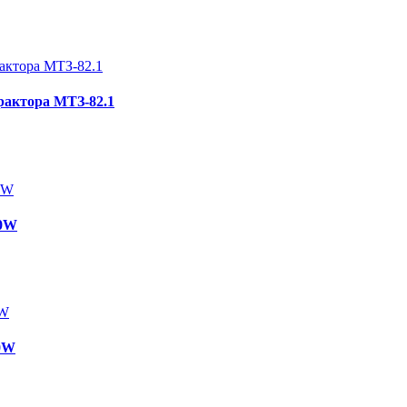
трактора МТЗ-82.1
70W
60W