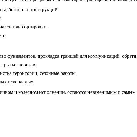
ьта, бетонных конструкций.
й.
иалов или сортировки.
ния.
во фундаментов, прокладка траншей для коммуникаций, обратна
, рытье кюветов.
истка территорий, сезонные работы.
ных ископаемых.
ничном и колесном исполнении, остаются незаменимым и самым