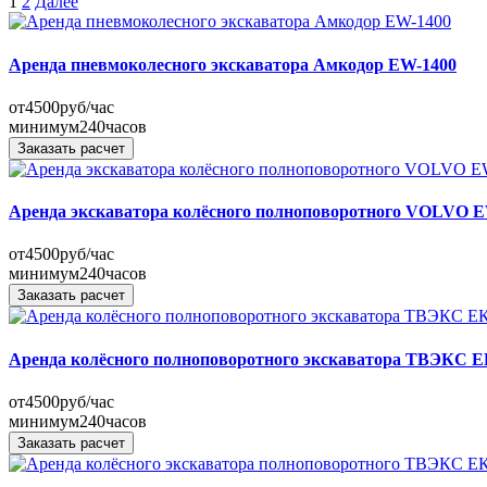
Пагинация
1
2
Далее
записей
Аренда пневмоколесного экскаватора Амкодор EW-1400
от
4500
руб/час
минимум
240
часов
Заказать расчет
Аренда экскаватора колёсного полноповоротного VOLVO 
от
4500
руб/час
минимум
240
часов
Заказать расчет
Аренда колёсного полноповоротного экскаватора ТВЭКС Е
от
4500
руб/час
минимум
240
часов
Заказать расчет