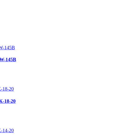
EW-145B
К-18-20