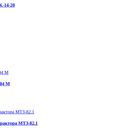
К-14-20
404 M
трактора МТЗ-82.1