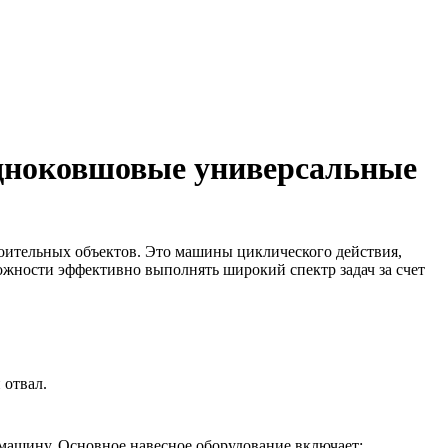
дноковшовые универсальные
роительных объектов. Это машины циклического действия,
ожности эффективно выполнять широкий спектр задач за счет
 отвал.
машину. Основное навесное оборудование включает: