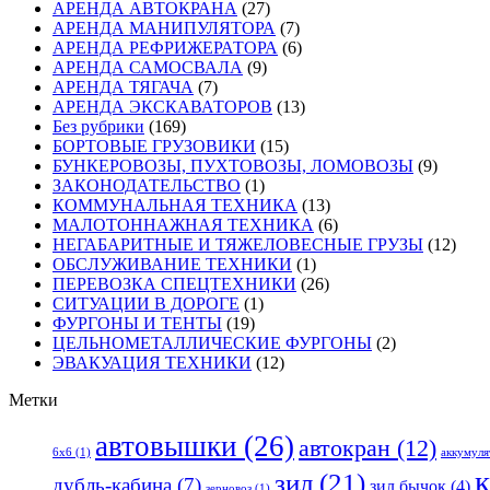
АРЕНДА АВТОКРАНА
(27)
АРЕНДА МАНИПУЛЯТОРА
(7)
АРЕНДА РЕФРИЖЕРАТОРА
(6)
АРЕНДА САМОСВАЛА
(9)
АРЕНДА ТЯГАЧА
(7)
АРЕНДА ЭКСКАВАТОРОВ
(13)
Без рубрики
(169)
БОРТОВЫЕ ГРУЗОВИКИ
(15)
БУНКЕРОВОЗЫ, ПУХТОВОЗЫ, ЛОМОВОЗЫ
(9)
ЗАКОНОДАТЕЛЬСТВО
(1)
КОММУНАЛЬНАЯ ТЕХНИКА
(13)
МАЛОТОННАЖНАЯ ТЕХНИКА
(6)
НЕГАБАРИТНЫЕ И ТЯЖЕЛОВЕСНЫЕ ГРУЗЫ
(12)
ОБСЛУЖИВАНИЕ ТЕХНИКИ
(1)
ПЕРЕВОЗКА СПЕЦТЕХНИКИ
(26)
СИТУАЦИИ В ДОРОГЕ
(1)
ФУРГОНЫ И ТЕНТЫ
(19)
ЦЕЛЬНОМЕТАЛЛИЧЕСКИЕ ФУРГОНЫ
(2)
ЭВАКУАЦИЯ ТЕХНИКИ
(12)
Метки
автовышки
(26)
автокран
(12)
6x6
(1)
аккумуля
к
зил
(21)
дубль-кабина
(7)
зил бычок
(4)
зерновоз
(1)