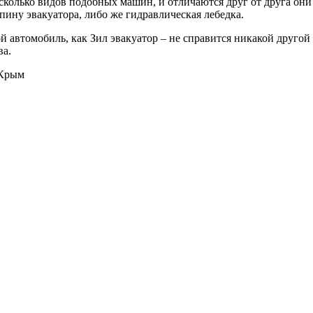
колько видов подобных машин, и отличаются друг от друга они
пину эвакуатора, либо же гидравлическая лебедка.
ой автомобиль, как Зил эвакуатор – не справится никакой друго
ва.