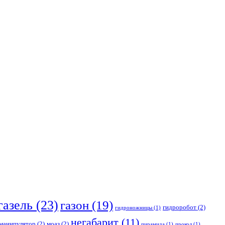
газель
(23)
газон
(19)
гидроробот
(2)
гидроножницы
(1)
негабарит
(11)
манипулятор
(2)
моаз
(2)
пирамида
(1)
прокол
(1)