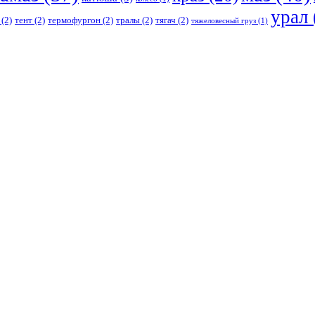
урал
(2)
тент
(2)
термофургон
(2)
тралы
(2)
тягач
(2)
тяжеловесный груз
(1)