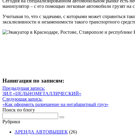
Сегодня на специализированном автомобильном рынке есть нес
манипулятор – с его помощью легковые автомобили грузят на с
Учитывая то, что с задачами, с которыми может справиться так
эксклюзивности и незаменимости такого транспортного средст
Навигация по записям:
Навигация
Предыдущая запись:
Предыдущая
ЗИЛ «ЦЕЛЬНОМЕТАЛЛИЧЕСКИЙ»
по
запись
Следующая запись:
записям
Следующая
«Как оформить разрешение на негабаритный груз»
запись
Поиск по блогу
Рубрики
АРЕНДА АВТОВЫШЕК
(26)