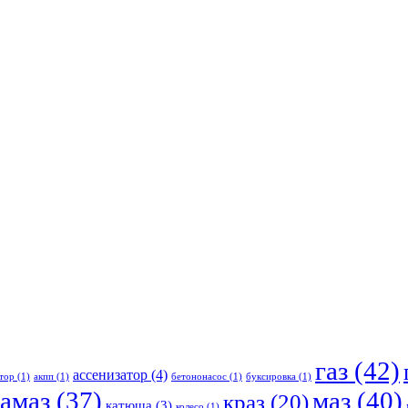
газ
(42)
ассенизатор
(4)
тор
(1)
акпп
(1)
бетононасос
(1)
буксировка
(1)
амаз
(37)
маз
(40)
краз
(20)
катюша
(3)
колесо
(1)