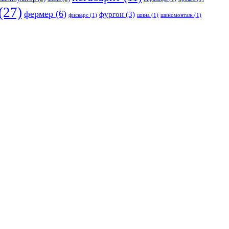
(27)
фермер
(6)
фургон
(3)
фискарс
(1)
шина
(1)
шиномонтаж
(1)