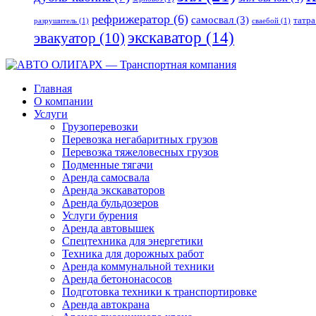
рефрижератор
(6)
самосвал
(3)
татра
разрушитель
(1)
сваебой
(1)
экскаватор
(14)
эвакуатор
(10)
Главная
О компании
Услуги
Грузоперевозки
Перевозка негабаритных грузов
Перевозка тяжеловесных грузов
Подменные тягачи
Аренда самосвала
Аренда экскаваторов
Аренда бульдозеров
Услуги бурения
Аренда автовышек
Спецтехника для энергетики
Техника для дорожных работ
Аренда коммунальной техники
Аренда бетононасосов
Подготовка техники к транспортировке
Аренда автокрана