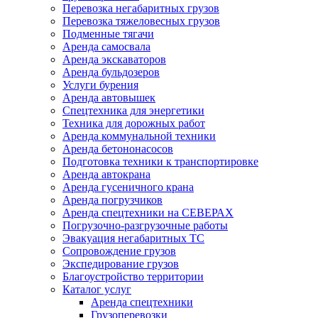
Перевозка негабаритных грузов
Перевозка тяжеловесных грузов
Подменные тягачи
Аренда самосвала
Аренда экскаваторов
Аренда бульдозеров
Услуги бурения
Аренда автовышек
Спецтехника для энергетики
Техника для дорожных работ
Аренда коммунальной техники
Аренда бетононасосов
Подготовка техники к транспортировке
Аренда автокрана
Аренда гусеничного крана
Аренда погрузчиков
Аренда спецтехники на СЕВЕРАХ
Погрузочно-разгрузочные работы
Эвакуация негабаритных ТС
Сопровождение грузов
Экспедирование грузов
Благоустройство территории
Каталог услуг
Аренда спецтехники
Грузоперевозки