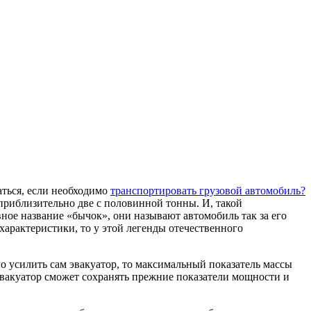
аться, если необходимо
транспортировать грузовой автомобиль
?
 приблизительно две с половинной тонны. И, такой
вное название «бычок», они называют автомобиль так за его
арактеристики, то у этой легенды отечественного
о усилить сам эвакуатор, то максимальный показатель массы
 эвакуатор сможет сохранять прежние показатели мощности и