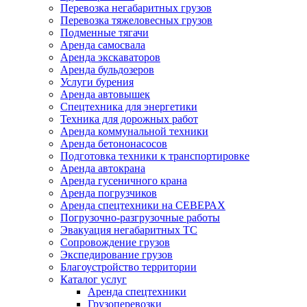
Перевозка негабаритных грузов
Перевозка тяжеловесных грузов
Подменные тягачи
Аренда самосвала
Аренда экскаваторов
Аренда бульдозеров
Услуги бурения
Аренда автовышек
Спецтехника для энергетики
Техника для дорожных работ
Аренда коммунальной техники
Аренда бетононасосов
Подготовка техники к транспортировке
Аренда автокрана
Аренда гусеничного крана
Аренда погрузчиков
Аренда спецтехники на СЕВЕРАХ
Погрузочно-разгрузочные работы
Эвакуация негабаритных ТС
Сопровождение грузов
Экспедирование грузов
Благоустройство территории
Каталог услуг
Аренда спецтехники
Грузоперевозки