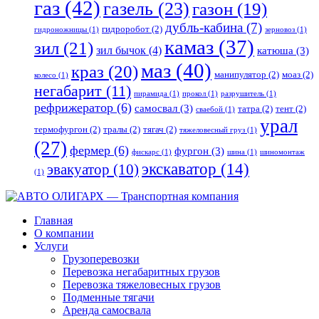
газ
(42)
газель
(23)
газон
(19)
дубль-кабина
(7)
гидроробот
(2)
гидроножницы
(1)
зерновоз
(1)
камаз
(37)
зил
(21)
зил бычок
(4)
катюша
(3)
маз
(40)
краз
(20)
манипулятор
(2)
моаз
(2)
колесо
(1)
негабарит
(11)
пирамида
(1)
прокол
(1)
разрушитель
(1)
рефрижератор
(6)
самосвал
(3)
татра
(2)
тент
(2)
сваебой
(1)
урал
термофургон
(2)
тралы
(2)
тягач
(2)
тяжеловесный груз
(1)
(27)
фермер
(6)
фургон
(3)
фискарс
(1)
шина
(1)
шиномонтаж
экскаватор
(14)
эвакуатор
(10)
(1)
Главная
О компании
Услуги
Грузоперевозки
Перевозка негабаритных грузов
Перевозка тяжеловесных грузов
Подменные тягачи
Аренда самосвала