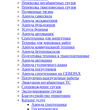
Перевозка негабаритных грузов
Перевозка тяжеловесных грузов
Подменные тягачи
Аренда самосвала
Аренда экскаваторов
Аренда бульдозеров
Услуги бурения
Аренда автовышек
Спецтехника для энергетики
Техника для дорожных работ
Аренда коммунальной техники
Аренда бетононасосов
Подготовка техники к транспортировке
Аренда автокрана
Аренда гусеничного крана
Аренда погрузчиков
Аренда спецтехники на СЕВЕРАХ
Погрузочно-разгрузочные работы
Эвакуация негабаритных ТС
Сопровождение грузов
Экспедирование грузов
Благоустройство территории
Каталог услуг
Аренда спецтехники
Грузоперевозки