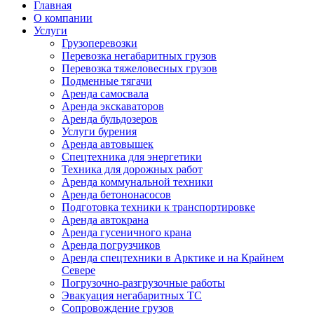
Главная
О компании
Услуги
Грузоперевозки
Перевозка негабаритных грузов
Перевозка тяжеловесных грузов
Подменные тягачи
Аренда самосвала
Аренда экскаваторов
Аренда бульдозеров
Услуги бурения
Аренда автовышек
Спецтехника для энергетики
Техника для дорожных работ
Аренда коммунальной техники
Аренда бетононасосов
Подготовка техники к транспортировке
Аренда автокрана
Аренда гусеничного крана
Аренда погрузчиков
Аренда спецтехники в Арктике и на Крайнем
Севере
Погрузочно-разгрузочные работы
Эвакуация негабаритных ТС
Сопровождение грузов