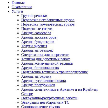
Главная
О компании
Услуги
Грузоперевозки
Перевозка негабаритных грузов
Перевозка тяжеловесных грузов
Подменные тягачи
Аренда самосвала
Аренда экскаваторов
Аренда бульдозеров
Услуги бурения
Аренда автовышек
Спецтехника для энергетики
Техника для дорожных работ
Аренда коммунальной техники
Аренда бетононасосов
Подготовка техники к транспортировке
Аренда автокрана
Аренда гусеничного крана
Аренда погрузчиков
Аренда спецтехники в Арктике и на Крайнем
Севере
Погрузочно-разгрузочные работы
Эвакуация негабаритных ТС
Сопровождение грузов