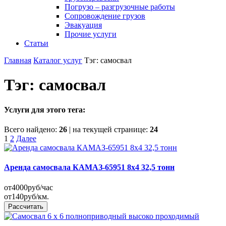
Погрузо – разгрузочные работы
Сопровождение грузов
Эвакуация
Прочие услуги
Статьи
Главная
Каталог услуг
Тэг: самосвал
Тэг: самосвал
Услуги для этого тега:
Всего найдено:
26
| на текущей странице:
24
Пагинация
1
2
Далее
записей
Аренда самосвала КАМАЗ-65951 8x4 32,5 тонн
от
4000
руб/час
от
140
руб/км.
Рассчитать