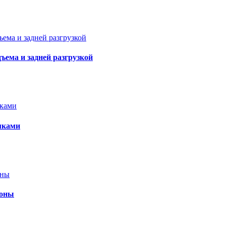
ъема и задней разгрузкой
мками
роны