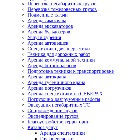
Перевозка негабаритных грузов
Перевозка тяжеловесных грузов
Подменные тягачи
Аренда самосвала
Аренда экскаваторов
Аренда бульдозеров
Услуги бурения
Аренда автовышек
Спецтехника для энергетики
Техника для дорожных работ
Аренда коммунальной техники
Аренда бетононасосов
Подготовка техники к транспортировке
Аренда автокрана
Аренда гусеничного крана
Аренда погрузчиков
Аренда спецтехники на СЕВЕРАХ
Погрузочно-разгрузочные работы
Эвакуация негабаритных ТС
Сопровождение грузов
Экспедирование грузов
Благоустройство территории
Каталог услуг
Аренда спецтехники
Грузоперевозки