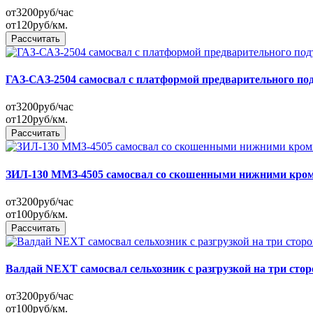
от
3200
руб/час
от
120
руб/км.
Рассчитать
ГАЗ-САЗ-2504 самосвал с платформой предварительного под
от
3200
руб/час
от
120
руб/км.
Рассчитать
ЗИЛ-130 ММЗ-4505 самосвал со скошенными нижними кро
от
3200
руб/час
от
100
руб/км.
Рассчитать
Валдай NEXT самосвал сельхозник с разгрузкой на три сто
от
3200
руб/час
от
100
руб/км.