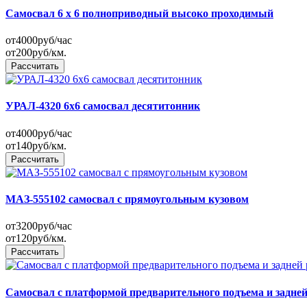
Самосвал 6 х 6 полноприводный высоко проходимый
от
4000
руб/час
от
200
руб/км.
Рассчитать
УРАЛ-4320 6x6 самосвал десятитонник
от
4000
руб/час
от
140
руб/км.
Рассчитать
МАЗ-555102 самосвал с прямоугольным кузовом
от
3200
руб/час
от
120
руб/км.
Рассчитать
Самосвал с платформой предварительного подъема и задней