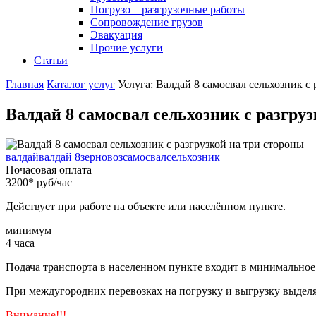
Погрузо – разгрузочные работы
Сопровождение грузов
Эвакуация
Прочие услуги
Статьи
Главная
Каталог услуг
Услуга: Валдай 8 самосвал сельхозник с 
Валдай 8 самосвал сельхозник с разгру
валдай
валдай 8
зерновоз
самосвал
сельхозник
Почасовая оплата
3200
*
руб/час
Действует при работе на объекте или населённом пункте.
минимум
4
часа
Подача транспорта в населенном пункте входит в минимальное
При междугородних перевозках на погрузку и выгрузку выдел
Внимание!!!