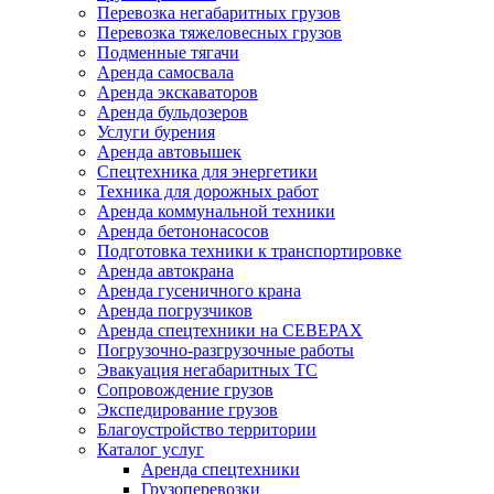
Перевозка негабаритных грузов
Перевозка тяжеловесных грузов
Подменные тягачи
Аренда самосвала
Аренда экскаваторов
Аренда бульдозеров
Услуги бурения
Аренда автовышек
Спецтехника для энергетики
Техника для дорожных работ
Аренда коммунальной техники
Аренда бетононасосов
Подготовка техники к транспортировке
Аренда автокрана
Аренда гусеничного крана
Аренда погрузчиков
Аренда спецтехники на СЕВЕРАХ
Погрузочно-разгрузочные работы
Эвакуация негабаритных ТС
Сопровождение грузов
Экспедирование грузов
Благоустройство территории
Каталог услуг
Аренда спецтехники
Грузоперевозки