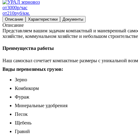
от
3000
р/час
от
210
руб/км.
Описание
Характеристики
Документы
Описание
Представляем вашим задачам компактный и маневренный самосв
хозяйстве, коммунальном хозяйстве и небольшом строительств
Преимущества работы
Наш самосвал сочетает компактные размеры с уникальной возм
Виды перевозимых грузов:
Зерно
Комбикорм
Фураж
Минеральные удобрения
Песок
Щебень
Гравий