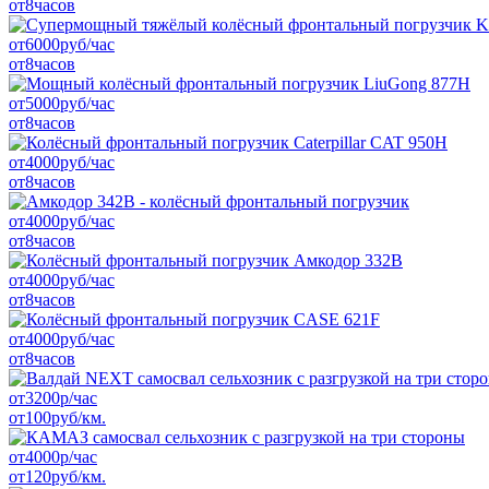
от
8
часов
от
6000
руб/час
от
8
часов
от
5000
руб/час
от
8
часов
от
4000
руб/час
от
8
часов
от
4000
руб/час
от
8
часов
от
4000
руб/час
от
8
часов
от
4000
руб/час
от
8
часов
от
3200
р/час
от
100
руб/км.
от
4000
р/час
от
120
руб/км.