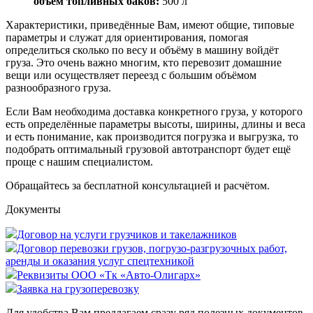
объём топливных баков
:
500 л
Характеристики, приведённые Вам, имеют общие, типовые
параметры и служат для ориентирования, помогая
определиться сколько по весу и объёму в машину войдёт
груза. Это очень важно многим, кто перевозит домашние
вещи или осуществляет переезд с большим объёмом
разнообразного груза.
Если Вам необходима доставка конкретного груза, у которого
есть определённые параметры высоты, ширины, длины и веса
и есть понимание, как производится погрузка и выгрузка, то
подобрать оптимальный грузовой автотранспорт будет ещё
проще с нашим специалистом.
Обращайтесь за бесплатной консультацией и расчётом.
Документы
Договор на услуги грузчиков и такелажников
Договор перевозки грузов, погрузо-разгрузочных работ,
аренды и оказания услуг спецтехникой
Реквизиты ООО «Тк «Авто-Олигарх»
Заявка на грузоперевозку
Для удобства Вам предлагаем сразу ряд полезных документов.