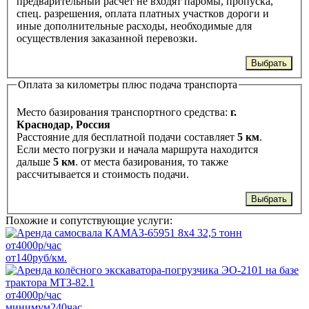
предварительный расчет не входят паромы, пропуска,
спец. разрешения, оплата платных участков дороги и
иные дополнительные расходы, необходимые для
осуществления заказанной перевозки.
Выбрать
Оплата за километры плюс подача транспорта
Место базирования транспортного средства:
г.
Краснодар, Россия
Расстояние для бесплатной подачи составляет
5 км
.
Если место погрузки и начала маршрута находится
дальше
5 км
. от места базирования, то также
рассчитывается и стоимость подачи.
Выбрать
Похожие и сопутствующие услуги:
от
4000
р/час
от
140
руб/км.
от
4000
р/час
минимум
240
час.