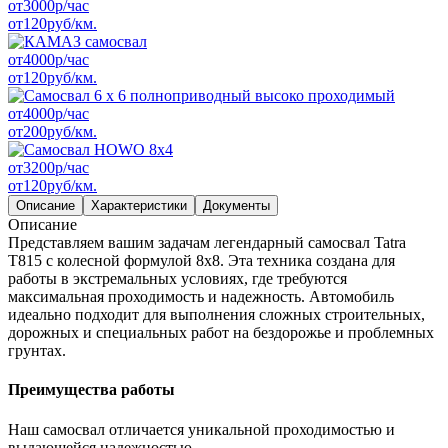
от
3000
р/час
от
120
руб/км.
от
4000
р/час
от
120
руб/км.
от
4000
р/час
от
200
руб/км.
от
3200
р/час
от
120
руб/км.
Описание
Характеристики
Документы
Описание
Представляем вашим задачам легендарный самосвал Tatra
T815 с колесной формулой 8x8. Эта техника создана для
работы в экстремальных условиях, где требуются
максимальная проходимость и надежность. Автомобиль
идеально подходит для выполнения сложных строительных,
дорожных и специальных работ на бездорожье и проблемных
грунтах.
Преимущества работы
Наш самосвал отличается уникальной проходимостью и
выдающейся надежностью.