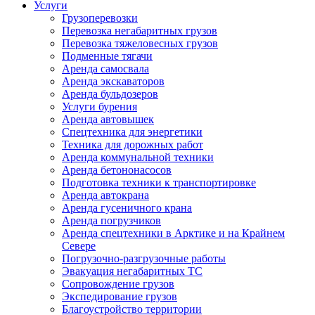
Услуги
Грузоперевозки
Перевозка негабаритных грузов
Перевозка тяжеловесных грузов
Подменные тягачи
Аренда самосвала
Аренда экскаваторов
Аренда бульдозеров
Услуги бурения
Аренда автовышек
Спецтехника для энергетики
Техника для дорожных работ
Аренда коммунальной техники
Аренда бетононасосов
Подготовка техники к транспортировке
Аренда автокрана
Аренда гусеничного крана
Аренда погрузчиков
Аренда спецтехники в Арктике и на Крайнем
Севере
Погрузочно-разгрузочные работы
Эвакуация негабаритных ТС
Сопровождение грузов
Экспедирование грузов
Благоустройство территории