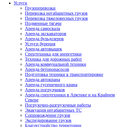
Услуги
Грузоперевозки
Перевозка негабаритных грузов
Перевозка тяжеловесных грузов
Подменные тягачи
Аренда самосвала
Аренда экскаваторов
Аренда бульдозеров
Услуги бурения
Аренда автовышек
Спецтехника для энергетики
Техника для дорожных работ
Аренда коммунальной техники
Аренда бетононасосов
Подготовка техники к транспортировке
Аренда автокрана
Аренда гусеничного крана
Аренда погрузчиков
Аренда спецтехники в Арктике и на Крайнем
Севере
Погрузочно-разгрузочные работы
Эвакуация негабаритных ТС
Сопровождение грузов
Экспедирование грузов
Благоустройство территории