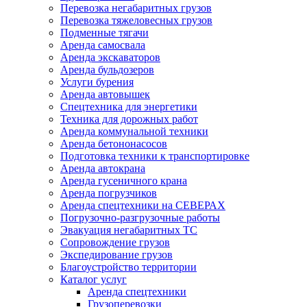
Перевозка негабаритных грузов
Перевозка тяжеловесных грузов
Подменные тягачи
Аренда самосвала
Аренда экскаваторов
Аренда бульдозеров
Услуги бурения
Аренда автовышек
Спецтехника для энергетики
Техника для дорожных работ
Аренда коммунальной техники
Аренда бетононасосов
Подготовка техники к транспортировке
Аренда автокрана
Аренда гусеничного крана
Аренда погрузчиков
Аренда спецтехники на СЕВЕРАХ
Погрузочно-разгрузочные работы
Эвакуация негабаритных ТС
Сопровождение грузов
Экспедирование грузов
Благоустройство территории
Каталог услуг
Аренда спецтехники
Грузоперевозки