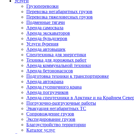
Услуги
Грузоперевозки
Перевозка негабаритных грузов
Перевозка тяжеловесных грузов
Подменные тягачи
Аренда самосвала
Аренда экскаваторов
Аренда бульдозеров
Услуги бурения
Аренда автовышек
Спецтехника для энергетики
Техника для дорожных работ
Аренда коммунальной техники
Аренда бетононасосов
Подготовка техники к транспортировке
Аренда автокрана
Аренда гусеничного крана
Аренда погрузчиков
Аренда спецтехники в Арктике и на Крайнем Севе
Погрузочно-разгрузочные работы
Эвакуация негабаритных ТС
Сопровождение грузов
Экспедирование грузов
Благоустройство территории
Каталог услуг