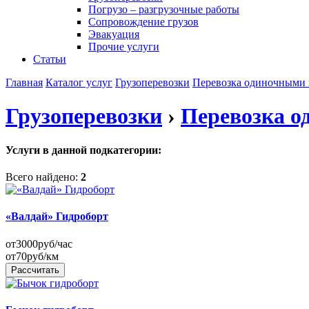
Погрузо – разгрузочные работы
Сопровождение грузов
Эвакуация
Прочие услуги
Статьи
Главная
Каталог услуг
Грузоперевозки
Перевозка одиночными 
Грузоперевозки
›
Перевозка о
Услуги в данной подкатегории:
Всего найдено:
2
«Валдай» Гидроборт
от
3000
руб/час
от
70
руб/км
Рассчитать