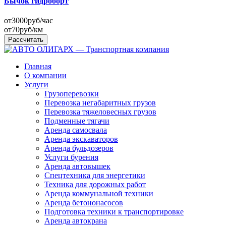
Бычок гидроборт
от
3000
руб/час
от
70
руб/км
Рассчитать
Главная
О компании
Услуги
Грузоперевозки
Перевозка негабаритных грузов
Перевозка тяжеловесных грузов
Подменные тягачи
Аренда самосвала
Аренда экскаваторов
Аренда бульдозеров
Услуги бурения
Аренда автовышек
Спецтехника для энергетики
Техника для дорожных работ
Аренда коммунальной техники
Аренда бетононасосов
Подготовка техники к транспортировке
Аренда автокрана