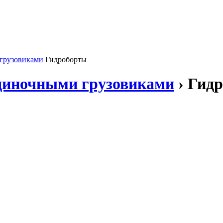
грузовиками
Гидроборты
диночными грузовиками
› Гид