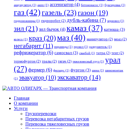
ассенизатор
(4)
аккумулятор
(1)
акпп
(1)
бетононасос
(1)
буксировка
(1)
газ
(42)
газель
(23)
газон
(19)
дубль-кабина
(7)
гидроробот
(2)
гидроножницы
(1)
зерновоз
(1)
камаз
(37)
зил
(21)
зил бычок
(4)
катюша
(3)
маз
(40)
краз
(20)
манипулятор
(2)
моаз
(2)
колесо
(1)
негабарит
(11)
пирамида
(1)
прокол
(1)
разрушитель
(1)
рефрижератор
(6)
самосвал
(3)
татра
(2)
тент
(2)
сваебой
(1)
урал
термофургон
(2)
тралы
(2)
тягач
(2)
тяжеловесный груз
(1)
(27)
фермер
(6)
фургон
(3)
фискарс
(1)
шина
(1)
шиномонтаж
экскаватор
(14)
эвакуатор
(10)
(1)
Главная
О компании
Услуги
Грузоперевозки
Перевозка негабаритных грузов
Перевозка тяжеловесных грузов