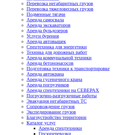
Перевозка негабаритных грузов
Перевозка тяжеловесных грузов
Подменные тягачи
Аренда самосвала
Аренда экскаваторов
Аренда бульдозеров
Услуги бурения
Аренда автовышек
Спецтехника для энергетики
Техника для дорожных работ
Аренда коммунальной техники
Аренда бетононасосов
Подготовка техники к транспортировке
Аренда автокрана
Аренда гусеничного крана
Аренда погрузчиков
Аренда спецтехники на СЕВЕРАХ
Погрузочно-разгрузочные работы
Эвакуация негабаритных ТС
Сопровождение грузов
Экспедирование грузов
Благоустройство территории
Каталог услуг
Аренда спецтехники
Грузоперевозки