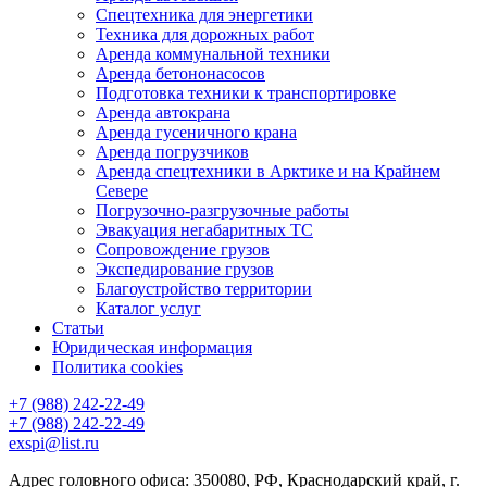
Спецтехника для энергетики
Техника для дорожных работ
Аренда коммунальной техники
Аренда бетононасосов
Подготовка техники к транспортировке
Аренда автокрана
Аренда гусеничного крана
Аренда погрузчиков
Аренда спецтехники в Арктике и на Крайнем
Севере
Погрузочно-разгрузочные работы
Эвакуация негабаритных ТС
Сопровождение грузов
Экспедирование грузов
Благоустройство территории
Каталог услуг
Статьи
Юридическая информация
Политика cookies
+7 (988) 242-22-49
+7 (988) 242-22-49
exspi@list.ru
Адрес головного офиса: 350080, РФ, Краснодарский край, г.