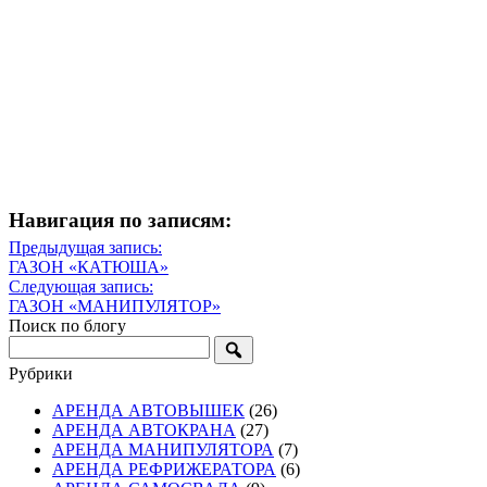
Навигация по записям:
Навигация
Предыдущая запись:
Предыдущая
ГАЗОН «КАТЮША»
по
запись
Следующая запись:
записям
Следующая
ГАЗОН «МАНИПУЛЯТОР»
запись
Поиск по блогу
Рубрики
АРЕНДА АВТОВЫШЕК
(26)
АРЕНДА АВТОКРАНА
(27)
АРЕНДА МАНИПУЛЯТОРА
(7)
АРЕНДА РЕФРИЖЕРАТОРА
(6)