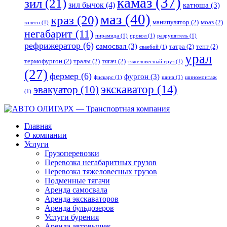
камаз
(37)
зил
(21)
зил бычок
(4)
катюша
(3)
маз
(40)
краз
(20)
манипулятор
(2)
моаз
(2)
колесо
(1)
негабарит
(11)
пирамида
(1)
прокол
(1)
разрушитель
(1)
рефрижератор
(6)
самосвал
(3)
татра
(2)
тент
(2)
сваебой
(1)
урал
термофургон
(2)
тралы
(2)
тягач
(2)
тяжеловесный груз
(1)
(27)
фермер
(6)
фургон
(3)
фискарс
(1)
шина
(1)
шиномонтаж
экскаватор
(14)
эвакуатор
(10)
(1)
Главная
О компании
Услуги
Грузоперевозки
Перевозка негабаритных грузов
Перевозка тяжеловесных грузов
Подменные тягачи
Аренда самосвала
Аренда экскаваторов
Аренда бульдозеров
Услуги бурения
Аренда автовышек