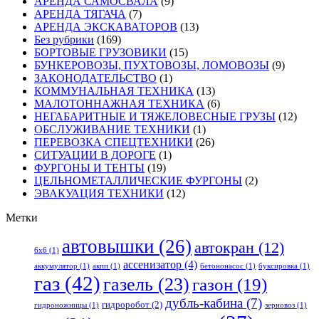
АРЕНДА САМОСВАЛА
(9)
АРЕНДА ТЯГАЧА
(7)
АРЕНДА ЭКСКАВАТОРОВ
(13)
Без рубрики
(169)
БОРТОВЫЕ ГРУЗОВИКИ
(15)
БУНКЕРОВОЗЫ, ПУХТОВОЗЫ, ЛОМОВОЗЫ
(9)
ЗАКОНОДАТЕЛЬСТВО
(1)
КОММУНАЛЬНАЯ ТЕХНИКА
(13)
МАЛОТОННАЖНАЯ ТЕХНИКА
(6)
НЕГАБАРИТНЫЕ И ТЯЖЕЛОВЕСНЫЕ ГРУЗЫ
(12)
ОБСЛУЖИВАНИЕ ТЕХНИКИ
(1)
ПЕРЕВОЗКА СПЕЦТЕХНИКИ
(26)
СИТУАЦИИ В ДОРОГЕ
(1)
ФУРГОНЫ И ТЕНТЫ
(19)
ЦЕЛЬНОМЕТАЛЛИЧЕСКИЕ ФУРГОНЫ
(2)
ЭВАКУАЦИЯ ТЕХНИКИ
(12)
Метки
автовышки
(26)
автокран
(12)
6x6
(1)
ассенизатор
(4)
аккумулятор
(1)
акпп
(1)
бетононасос
(1)
буксировка
(1)
газ
(42)
газель
(23)
газон
(19)
дубль-кабина
(7)
гидроробот
(2)
гидроножницы
(1)
зерновоз
(1)