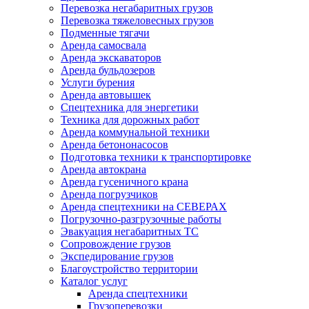
Перевозка негабаритных грузов
Перевозка тяжеловесных грузов
Подменные тягачи
Аренда самосвала
Аренда экскаваторов
Аренда бульдозеров
Услуги бурения
Аренда автовышек
Спецтехника для энергетики
Техника для дорожных работ
Аренда коммунальной техники
Аренда бетононасосов
Подготовка техники к транспортировке
Аренда автокрана
Аренда гусеничного крана
Аренда погрузчиков
Аренда спецтехники на СЕВЕРАХ
Погрузочно-разгрузочные работы
Эвакуация негабаритных ТС
Сопровождение грузов
Экспедирование грузов
Благоустройство территории
Каталог услуг
Аренда спецтехники
Грузоперевозки