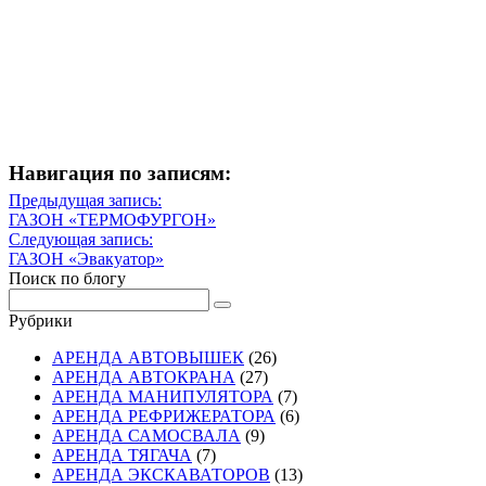
Навигация по записям:
Навигация
Предыдущая запись:
Предыдущая
ГАЗОН «ТЕРМОФУРГОН»
по
запись
Следующая запись:
записям
Следующая
ГАЗОН «Эвакуатор»
запись
Поиск по блогу
Рубрики
АРЕНДА АВТОВЫШЕК
(26)
АРЕНДА АВТОКРАНА
(27)
АРЕНДА МАНИПУЛЯТОРА
(7)
АРЕНДА РЕФРИЖЕРАТОРА
(6)
АРЕНДА САМОСВАЛА
(9)
АРЕНДА ТЯГАЧА
(7)
АРЕНДА ЭКСКАВАТОРОВ
(13)