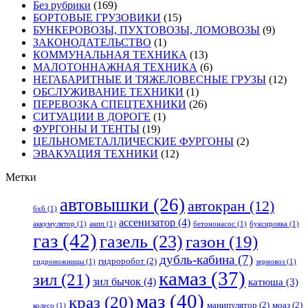
Без рубрики
(169)
БОРТОВЫЕ ГРУЗОВИКИ
(15)
БУНКЕРОВОЗЫ, ПУХТОВОЗЫ, ЛОМОВОЗЫ
(9)
ЗАКОНОДАТЕЛЬСТВО
(1)
КОММУНАЛЬНАЯ ТЕХНИКА
(13)
МАЛОТОННАЖНАЯ ТЕХНИКА
(6)
НЕГАБАРИТНЫЕ И ТЯЖЕЛОВЕСНЫЕ ГРУЗЫ
(12)
ОБСЛУЖИВАНИЕ ТЕХНИКИ
(1)
ПЕРЕВОЗКА СПЕЦТЕХНИКИ
(26)
СИТУАЦИИ В ДОРОГЕ
(1)
ФУРГОНЫ И ТЕНТЫ
(19)
ЦЕЛЬНОМЕТАЛЛИЧЕСКИЕ ФУРГОНЫ
(2)
ЭВАКУАЦИЯ ТЕХНИКИ
(12)
Метки
автовышки
(26)
автокран
(12)
6x6
(1)
ассенизатор
(4)
аккумулятор
(1)
акпп
(1)
бетононасос
(1)
буксировка
(1)
газ
(42)
газель
(23)
газон
(19)
дубль-кабина
(7)
гидроробот
(2)
гидроножницы
(1)
зерновоз
(1)
камаз
(37)
зил
(21)
зил бычок
(4)
катюша
(3)
маз
(40)
краз
(20)
манипулятор
(2)
моаз
(2)
колесо
(1)