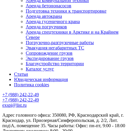
Аренда коммунальной техники
Аренда бетононасосов
Подготовка техники к транспортировке
Аренда автокрана
Аренда гусеничного крана
Аренда погрузчиков
Аренда спецтехники в Арктике и на Крайнем
Севере
Погрузочно-разгрузочные работы
Эвакуация негабаритных ТС
Сопровождение грузов
Экспедирование грузов
Благоустройство территории
Каталог услуг
Статьи
Юридическая информация
Политика cookies
+7 (988) 242-22-49
+7 (988) 242-22-49
exspi@list.ru
Адрес головного офиса: 350080, РФ, Краснодарский край, г.
Краснодар, ул. Приозерная/Симферопольская, д. 2/2, Лит.
под\А, помещение 35. Часы работы: Офис: пн-пт, 9:00 - 18:00
Диспетчер: ежедневно: 8:00 - 20:00