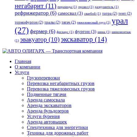
негабарит
(11)
пирамида
(1)
прокол
(1)
разрушитель
(1)
рефрижератор
(6)
самосвал
(3)
татра
(2)
тент
(2)
сваебой
(1)
урал
термофургон
(2)
тралы
(2)
тягач
(2)
тяжеловесный груз
(1)
(27)
фермер
(6)
фургон
(3)
фискарс
(1)
шина
(1)
шиномонтаж
экскаватор
(14)
эвакуатор
(10)
(1)
Главная
О компании
Услуги
Грузоперевозки
Перевозка негабаритных грузов
Перевозка тяжеловесных грузов
Подменные тягачи
Аренда самосвала
Аренда экскаваторов
Аренда бульдозеров
Услуги бурения
Аренда автовышек
Спецтехника для энергетики
Техника для дорожных работ