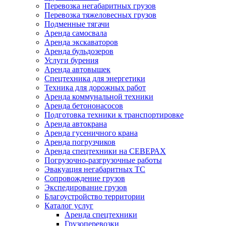
Перевозка негабаритных грузов
Перевозка тяжеловесных грузов
Подменные тягачи
Аренда самосвала
Аренда экскаваторов
Аренда бульдозеров
Услуги бурения
Аренда автовышек
Спецтехника для энергетики
Техника для дорожных работ
Аренда коммунальной техники
Аренда бетононасосов
Подготовка техники к транспортировке
Аренда автокрана
Аренда гусеничного крана
Аренда погрузчиков
Аренда спецтехники на СЕВЕРАХ
Погрузочно-разгрузочные работы
Эвакуация негабаритных ТС
Сопровождение грузов
Экспедирование грузов
Благоустройство территории
Каталог услуг
Аренда спецтехники
Грузоперевозки