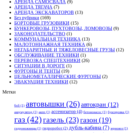
АРЕНДА САМОСВАЛА
(9)
АРЕНДА ТЯГАЧА
(7)
АРЕНДА ЭКСКАВАТОРОВ
(13)
Без рубрики
(169)
БОРТОВЫЕ ГРУЗОВИКИ
(15)
БУНКЕРОВОЗЫ, ПУХТОВОЗЫ, ЛОМОВОЗЫ
(9)
ЗАКОНОДАТЕЛЬСТВО
(1)
КОММУНАЛЬНАЯ ТЕХНИКА
(13)
МАЛОТОННАЖНАЯ ТЕХНИКА
(6)
НЕГАБАРИТНЫЕ И ТЯЖЕЛОВЕСНЫЕ ГРУЗЫ
(12)
ОБСЛУЖИВАНИЕ ТЕХНИКИ
(1)
ПЕРЕВОЗКА СПЕЦТЕХНИКИ
(26)
СИТУАЦИИ В ДОРОГЕ
(1)
ФУРГОНЫ И ТЕНТЫ
(19)
ЦЕЛЬНОМЕТАЛЛИЧЕСКИЕ ФУРГОНЫ
(2)
ЭВАКУАЦИЯ ТЕХНИКИ
(12)
Метки
автовышки
(26)
автокран
(12)
6x6
(1)
ассенизатор
(4)
аккумулятор
(1)
акпп
(1)
бетононасос
(1)
буксировка
(1)
газ
(42)
газель
(23)
газон
(19)
дубль-кабина
(7)
гидроробот
(2)
гидроножницы
(1)
зерновоз
(1)