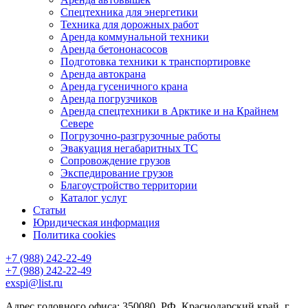
Спецтехника для энергетики
Техника для дорожных работ
Аренда коммунальной техники
Аренда бетононасосов
Подготовка техники к транспортировке
Аренда автокрана
Аренда гусеничного крана
Аренда погрузчиков
Аренда спецтехники в Арктике и на Крайнем
Севере
Погрузочно-разгрузочные работы
Эвакуация негабаритных ТС
Сопровождение грузов
Экспедирование грузов
Благоустройство территории
Каталог услуг
Статьи
Юридическая информация
Политика cookies
+7 (988) 242-22-49
+7 (988) 242-22-49
exspi@list.ru
Адрес головного офиса: 350080, РФ, Краснодарский край, г.