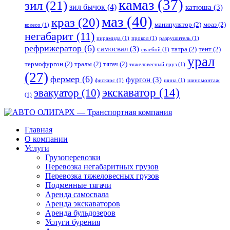
камаз
(37)
зил
(21)
зил бычок
(4)
катюша
(3)
маз
(40)
краз
(20)
манипулятор
(2)
моаз
(2)
колесо
(1)
негабарит
(11)
пирамида
(1)
прокол
(1)
разрушитель
(1)
рефрижератор
(6)
самосвал
(3)
татра
(2)
тент
(2)
сваебой
(1)
урал
термофургон
(2)
тралы
(2)
тягач
(2)
тяжеловесный груз
(1)
(27)
фермер
(6)
фургон
(3)
фискарс
(1)
шина
(1)
шиномонтаж
экскаватор
(14)
эвакуатор
(10)
(1)
Главная
О компании
Услуги
Грузоперевозки
Перевозка негабаритных грузов
Перевозка тяжеловесных грузов
Подменные тягачи
Аренда самосвала
Аренда экскаваторов
Аренда бульдозеров
Услуги бурения