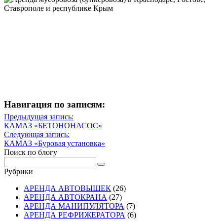
Навигация по записям:
Навигация
Предыдущая запись:
Предыдущая
КАМАЗ «БЕТОНОНАСОС»
по
запись
Следующая запись:
записям
Следующая
КАМАЗ «Буровая установка»
запись
Поиск по блогу
Рубрики
АРЕНДА АВТОВЫШЕК
(26)
АРЕНДА АВТОКРАНА
(27)
АРЕНДА МАНИПУЛЯТОРА
(7)
АРЕНДА РЕФРИЖЕРАТОРА
(6)