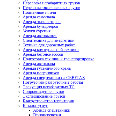
Перевозка негабаритных грузов
Перевозка тяжеловесных грузов
Подменные тягачи
Аренда самосвала
Аренда экскаваторов
Аренда бульдозеров
Услуги бурения
Аренда автовышек
Спецтехника для энергетики
Техника для дорожных работ
Аренда коммунальной техники
Аренда бетононасосов
Подготовка техники к транспортировке
Аренда автокрана
Аренда гусеничного крана
Аренда погрузчиков
Аренда спецтехники на СЕВЕРАХ
Погрузочно-разгрузочные работы
Эвакуация негабаритных ТС
Сопровождение грузов
Экспедирование грузов
Благоустройство территории
Каталог услуг
Аренда спецтехники
Грузоперевозки