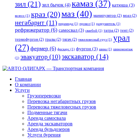
камаз
(37)
зил
(21)
зил бычок
(4)
катюша
(3)
маз
(40)
краз
(20)
манипулятор
(2)
моаз
(2)
колесо
(1)
негабарит
(11)
пирамида
(1)
прокол
(1)
разрушитель
(1)
рефрижератор
(6)
самосвал
(3)
татра
(2)
тент
(2)
сваебой
(1)
урал
термофургон
(2)
тралы
(2)
тягач
(2)
тяжеловесный груз
(1)
(27)
фермер
(6)
фургон
(3)
фискарс
(1)
шина
(1)
шиномонтаж
экскаватор
(14)
эвакуатор
(10)
(1)
Главная
О компании
Услуги
Грузоперевозки
Перевозка негабаритных грузов
Перевозка тяжеловесных грузов
Подменные тягачи
Аренда самосвала
Аренда экскаваторов
Аренда бульдозеров
Услуги бурения