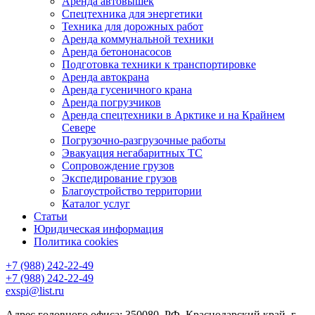
Аренда автовышек
Спецтехника для энергетики
Техника для дорожных работ
Аренда коммунальной техники
Аренда бетононасосов
Подготовка техники к транспортировке
Аренда автокрана
Аренда гусеничного крана
Аренда погрузчиков
Аренда спецтехники в Арктике и на Крайнем
Севере
Погрузочно-разгрузочные работы
Эвакуация негабаритных ТС
Сопровождение грузов
Экспедирование грузов
Благоустройство территории
Каталог услуг
Статьи
Юридическая информация
Политика cookies
+7 (988) 242-22-49
+7 (988) 242-22-49
exspi@list.ru
Адрес головного офиса: 350080, РФ, Краснодарский край, г.