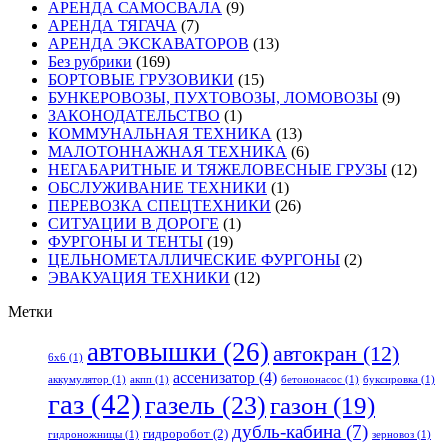
АРЕНДА САМОСВАЛА
(9)
АРЕНДА ТЯГАЧА
(7)
АРЕНДА ЭКСКАВАТОРОВ
(13)
Без рубрики
(169)
БОРТОВЫЕ ГРУЗОВИКИ
(15)
БУНКЕРОВОЗЫ, ПУХТОВОЗЫ, ЛОМОВОЗЫ
(9)
ЗАКОНОДАТЕЛЬСТВО
(1)
КОММУНАЛЬНАЯ ТЕХНИКА
(13)
МАЛОТОННАЖНАЯ ТЕХНИКА
(6)
НЕГАБАРИТНЫЕ И ТЯЖЕЛОВЕСНЫЕ ГРУЗЫ
(12)
ОБСЛУЖИВАНИЕ ТЕХНИКИ
(1)
ПЕРЕВОЗКА СПЕЦТЕХНИКИ
(26)
СИТУАЦИИ В ДОРОГЕ
(1)
ФУРГОНЫ И ТЕНТЫ
(19)
ЦЕЛЬНОМЕТАЛЛИЧЕСКИЕ ФУРГОНЫ
(2)
ЭВАКУАЦИЯ ТЕХНИКИ
(12)
Метки
автовышки
(26)
автокран
(12)
6x6
(1)
ассенизатор
(4)
аккумулятор
(1)
акпп
(1)
бетононасос
(1)
буксировка
(1)
газ
(42)
газель
(23)
газон
(19)
дубль-кабина
(7)
гидроробот
(2)
гидроножницы
(1)
зерновоз
(1)