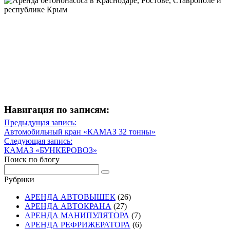
Навигация по записям:
Навигация
Предыдущая запись:
Предыдущая
Автомобильный кран «КАМАЗ 32 тонны»
по
запись
Следующая запись:
записям
Следующая
КАМАЗ «БУНКЕРОВОЗ»
запись
Поиск по блогу
Рубрики
АРЕНДА АВТОВЫШЕК
(26)
АРЕНДА АВТОКРАНА
(27)
АРЕНДА МАНИПУЛЯТОРА
(7)
АРЕНДА РЕФРИЖЕРАТОРА
(6)