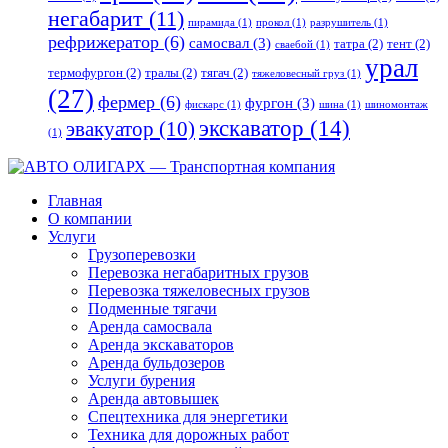
негабарит
(11)
пирамида
(1)
прокол
(1)
разрушитель
(1)
рефрижератор
(6)
самосвал
(3)
татра
(2)
тент
(2)
сваебой
(1)
урал
термофургон
(2)
тралы
(2)
тягач
(2)
тяжеловесный груз
(1)
(27)
фермер
(6)
фургон
(3)
фискарс
(1)
шина
(1)
шиномонтаж
экскаватор
(14)
эвакуатор
(10)
(1)
Главная
О компании
Услуги
Грузоперевозки
Перевозка негабаритных грузов
Перевозка тяжеловесных грузов
Подменные тягачи
Аренда самосвала
Аренда экскаваторов
Аренда бульдозеров
Услуги бурения
Аренда автовышек
Спецтехника для энергетики
Техника для дорожных работ