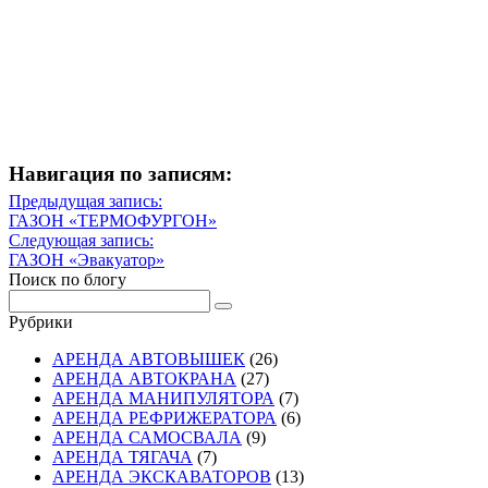
Навигация по записям:
Навигация
Предыдущая запись:
Предыдущая
ГАЗОН «ТЕРМОФУРГОН»
по
запись
Следующая запись:
записям
Следующая
ГАЗОН «Эвакуатор»
запись
Поиск по блогу
Рубрики
АРЕНДА АВТОВЫШЕК
(26)
АРЕНДА АВТОКРАНА
(27)
АРЕНДА МАНИПУЛЯТОРА
(7)
АРЕНДА РЕФРИЖЕРАТОРА
(6)
АРЕНДА САМОСВАЛА
(9)
АРЕНДА ТЯГАЧА
(7)
АРЕНДА ЭКСКАВАТОРОВ
(13)