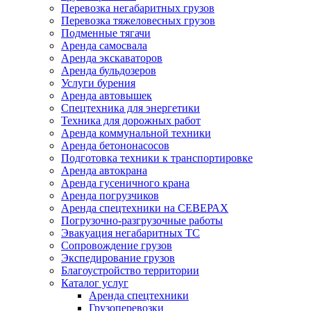
Перевозка негабаритных грузов
Перевозка тяжеловесных грузов
Подменные тягачи
Аренда самосвала
Аренда экскаваторов
Аренда бульдозеров
Услуги бурения
Аренда автовышек
Спецтехника для энергетики
Техника для дорожных работ
Аренда коммунальной техники
Аренда бетононасосов
Подготовка техники к транспортировке
Аренда автокрана
Аренда гусеничного крана
Аренда погрузчиков
Аренда спецтехники на СЕВЕРАХ
Погрузочно-разгрузочные работы
Эвакуация негабаритных ТС
Сопровождение грузов
Экспедирование грузов
Благоустройство территории
Каталог услуг
Аренда спецтехники
Грузоперевозки