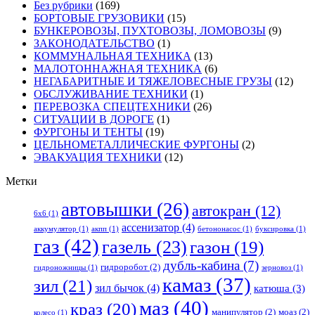
Без рубрики
(169)
БОРТОВЫЕ ГРУЗОВИКИ
(15)
БУНКЕРОВОЗЫ, ПУХТОВОЗЫ, ЛОМОВОЗЫ
(9)
ЗАКОНОДАТЕЛЬСТВО
(1)
КОММУНАЛЬНАЯ ТЕХНИКА
(13)
МАЛОТОННАЖНАЯ ТЕХНИКА
(6)
НЕГАБАРИТНЫЕ И ТЯЖЕЛОВЕСНЫЕ ГРУЗЫ
(12)
ОБСЛУЖИВАНИЕ ТЕХНИКИ
(1)
ПЕРЕВОЗКА СПЕЦТЕХНИКИ
(26)
СИТУАЦИИ В ДОРОГЕ
(1)
ФУРГОНЫ И ТЕНТЫ
(19)
ЦЕЛЬНОМЕТАЛЛИЧЕСКИЕ ФУРГОНЫ
(2)
ЭВАКУАЦИЯ ТЕХНИКИ
(12)
Метки
автовышки
(26)
автокран
(12)
6x6
(1)
ассенизатор
(4)
аккумулятор
(1)
акпп
(1)
бетононасос
(1)
буксировка
(1)
газ
(42)
газель
(23)
газон
(19)
дубль-кабина
(7)
гидроробот
(2)
гидроножницы
(1)
зерновоз
(1)
камаз
(37)
зил
(21)
зил бычок
(4)
катюша
(3)
маз
(40)
краз
(20)
манипулятор
(2)
моаз
(2)
колесо
(1)