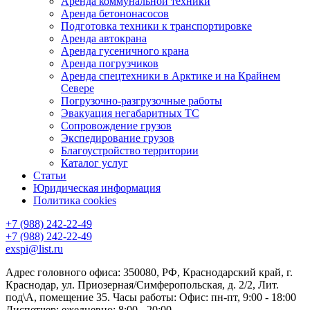
Аренда коммунальной техники
Аренда бетононасосов
Подготовка техники к транспортировке
Аренда автокрана
Аренда гусеничного крана
Аренда погрузчиков
Аренда спецтехники в Арктике и на Крайнем
Севере
Погрузочно-разгрузочные работы
Эвакуация негабаритных ТС
Сопровождение грузов
Экспедирование грузов
Благоустройство территории
Каталог услуг
Статьи
Юридическая информация
Политика cookies
+7 (988) 242-22-49
+7 (988) 242-22-49
exspi@list.ru
Адрес головного офиса: 350080, РФ, Краснодарский край, г.
Краснодар, ул. Приозерная/Симферопольская, д. 2/2, Лит.
под\А, помещение 35. Часы работы: Офис: пн-пт, 9:00 - 18:00
Диспетчер: ежедневно: 8:00 - 20:00