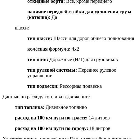
откидные борта
:
Все, кроме переднего
наличие передней стойки для удлинения груза
(катюша)
:
Да
шасси:
тип шасси
:
Шасси для дорог общего пользования
колёсная формула
:
4x2
тип шин
:
Дорожные (H/T) для грузовиков
тип рулевой системы
:
Переднее рулевое
управление
тип подвески
:
Рессорная подвеска
Данные по расходу топлива в движении:
тип топлива
:
Дизельное топливо
расход на 100 км пути по трассе
:
14 литров
расход на 100 км пути по городу
:
18 литров
Характеристики, приведённые Вам, имеют общие, типовые