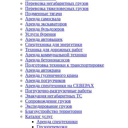
Перевозка негабаритных грузов
Перевозка тяжеловесных грузов
Подменные тягачи
Аренда самосвала
Аренда экскаваторов
Аренда бульдозеров
Услуги бурения
Аренда автовышек
Спецтехника для энергетики
Техника для дорожных работ
Аренда коммунальной техники
Аренда бетононасосов
Подготовка техники к транспортировке
Аренда автокрана
Аренда гусеничного крана
Аренда погрузчиков
Аренда спецтехники на СЕВЕРАХ
Погрузочно-разгрузочные работы
Эвакуация негабаритных ТС
Сопровождение грузов
Экспедирование грузов
Благоустройство территории
Каталог услуг
Аренда спецтехники
Грузоперевозки