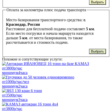
Выбрать
Оплата за километры плюс подача транспорта
Место базирования транспортного средства:
г.
Краснодар, Россия
Расстояние для бесплатной подачи составляет
5 км
.
Если место погрузки и начала маршрута находится
дальше
5 км
. от места базирования, то также
рассчитывается и стоимость подачи.
Выбрать
Похожие и сопутствующие услуги:
от
3800
р/час
минимум
4
часа
от
1000
р/час/чел
минимум
2
часа
от
3500
р/час
минимум
3
часа
от
3800
р/час