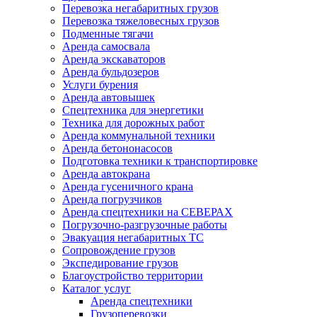
Перевозка негабаритных грузов
Перевозка тяжеловесных грузов
Подменные тягачи
Аренда самосвала
Аренда экскаваторов
Аренда бульдозеров
Услуги бурения
Аренда автовышек
Спецтехника для энергетики
Техника для дорожных работ
Аренда коммунальной техники
Аренда бетононасосов
Подготовка техники к транспортировке
Аренда автокрана
Аренда гусеничного крана
Аренда погрузчиков
Аренда спецтехники на СЕВЕРАХ
Погрузочно-разгрузочные работы
Эвакуация негабаритных ТС
Сопровождение грузов
Экспедирование грузов
Благоустройство территории
Каталог услуг
Аренда спецтехники
Грузоперевозки