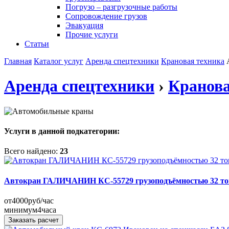
Погрузо – разгрузочные работы
Сопровождение грузов
Эвакуация
Прочие услуги
Статьи
Главная
Каталог услуг
Аренда спецтехники
Крановая техника
Аренда спецтехники
›
Кранова
Услуги в данной подкатегории:
Всего найдено:
23
Автокран ГАЛИЧАНИН КС-55729 грузоподъёмностью 32 то
от
4000
руб/час
минимум
4
часа
Заказать расчет