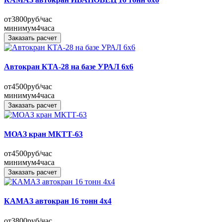
от
3800
руб/час
минимум
4
часа
Заказать расчет
Автокран КТА-28 на базе УРАЛ 6x6
от
4500
руб/час
минимум
4
часа
Заказать расчет
МОАЗ кран МКТТ-63
от
4500
руб/час
минимум
4
часа
Заказать расчет
КАМАЗ автокран 16 тонн 4х4
от
3800
руб/час