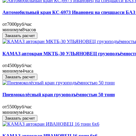
Автомобильный кран КС-6973 Ивановец на спецшасси БАЗ 
от
7000
руб/час
минимум
8
часов
Заказать расчет
КАМАЗ автокран МКТБ-30 УЛЬЯНОВЕЦ грузоподъёмность
от
4500
руб/час
минимум
4
часа
Заказать расчет
Пневмоколёсный кран грузоподъёмностью 50 тонн
от
5500
руб/час
минимум
4
часа
Заказать расчет
КАМАЗ автокран ИВАНОВЕЦ 16 тонн 6x6