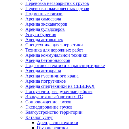
Перевозка негабаритных грузов
Перевозка тяжеловесных грузов
Подменные тягачи
Аренда самосвала
Аренда экскаваторов
Аренда бульдозеров
Услуги бурения
Аренда автовышек
Спецтехника для энергетики
Техника для дорожных работ
Аренда коммунальной техники
Аренда бетононасосов
Подготовка техники к транспортировке
Аренда автокрана
Аренда гусеничного крана
Аренда погрузчиков
Аренда спецтехники на СЕВЕРАХ
Погрузочно-разгрузочные работы
Эвакуация негабаритных ТС
Сопровождение грузов
Экспедирование грузов
Благоустройство территории
Каталог услуг
Аренда спецтехники
Грузоперевозки