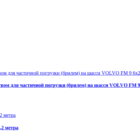
твом для частичной погрузки (брилем) на шасси VOLVO FM 9
,2 метра