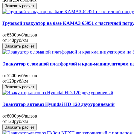
Заказать расчет
Грузовой эвакуатор на базе КАМАЗ-65951 с частичной погр
от
6500
руб/вызов
от
140
руб/км
Заказать расчет
Эвакуатор с ломаной платформой и кран-манипулятором н
от
5500
руб/вызов
от
120
руб/км
Заказать расчет
Эвакуатор-автовоз Hyundai HD-120 двухуровневый
от
6000
руб/вызов
от
120
руб/км
Заказать расчет