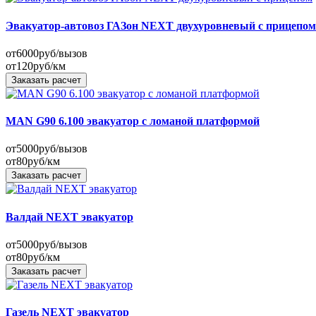
Эвакуатор-автовоз ГАЗон NEXT двухуровневый с прицепом
от
6000
руб/вызов
от
120
руб/км
Заказать расчет
MAN G90 6.100 эвакуатор с ломаной платформой
от
5000
руб/вызов
от
80
руб/км
Заказать расчет
Валдай NEXT эвакуатор
от
5000
руб/вызов
от
80
руб/км
Заказать расчет
Газель NEXT эвакуатор