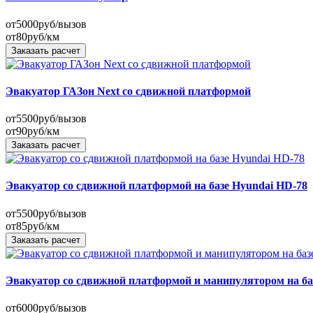
от
5000
руб/вызов
от
80
руб/км
Заказать расчет
Эвакуатор ГАЗон Next со сдвижной платформой
от
5500
руб/вызов
от
90
руб/км
Заказать расчет
Эвакуатор со сдвижной платформой на базе Hyundai HD-78
от
5500
руб/вызов
от
85
руб/км
Заказать расчет
Эвакуатор со сдвижной платформой и манипулятором на базе
от
6000
руб/вызов