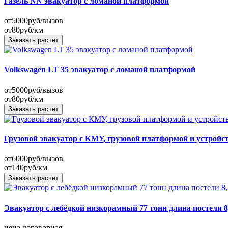
Газель NN эвакуатор с ломаной платформой
от
5000
руб/вызов
от
80
руб/км
Заказать расчет
Volkswagen LT 35 эвакуатор с ломаной платформой
от
5000
руб/вызов
от
80
руб/км
Заказать расчет
Грузовой эвакуатор с КМУ, грузовой платформой и устройс
от
6000
руб/вызов
от
140
руб/км
Заказать расчет
Эвакуатор с лебёдкой низкорамный 77 тонн длина постели 8
цена договорная