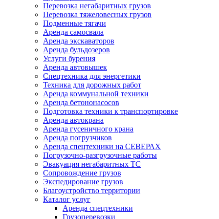
Перевозка негабаритных грузов
Перевозка тяжеловесных грузов
Подменные тягачи
Аренда самосвала
Аренда экскаваторов
Аренда бульдозеров
Услуги бурения
Аренда автовышек
Спецтехника для энергетики
Техника для дорожных работ
Аренда коммунальной техники
Аренда бетононасосов
Подготовка техники к транспортировке
Аренда автокрана
Аренда гусеничного крана
Аренда погрузчиков
Аренда спецтехники на СЕВЕРАХ
Погрузочно-разгрузочные работы
Эвакуация негабаритных ТС
Сопровождение грузов
Экспедирование грузов
Благоустройство территории
Каталог услуг
Аренда спецтехники
Грузоперевозки