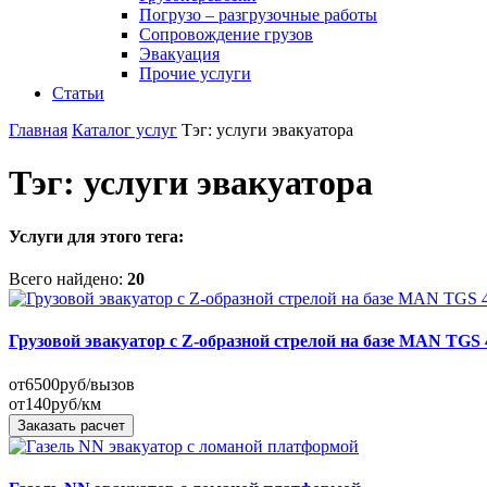
Погрузо – разгрузочные работы
Сопровождение грузов
Эвакуация
Прочие услуги
Статьи
Главная
Каталог услуг
Тэг: услуги эвакуатора
Тэг: услуги эвакуатора
Услуги для этого тега:
Всего найдено:
20
Грузовой эвакуатор с Z-образной стрелой на базе MAN TGS 
от
6500
руб/вызов
от
140
руб/км
Заказать расчет