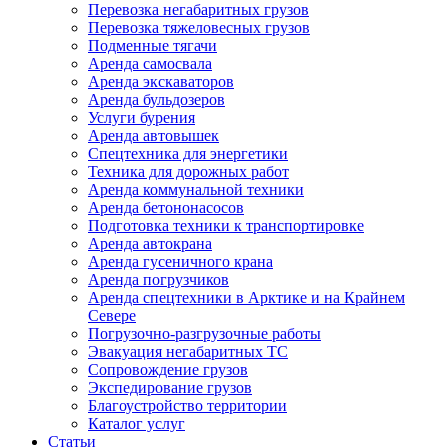
Перевозка негабаритных грузов
Перевозка тяжеловесных грузов
Подменные тягачи
Аренда самосвала
Аренда экскаваторов
Аренда бульдозеров
Услуги бурения
Аренда автовышек
Спецтехника для энергетики
Техника для дорожных работ
Аренда коммунальной техники
Аренда бетононасосов
Подготовка техники к транспортировке
Аренда автокрана
Аренда гусеничного крана
Аренда погрузчиков
Аренда спецтехники в Арктике и на Крайнем
Севере
Погрузочно-разгрузочные работы
Эвакуация негабаритных ТС
Сопровождение грузов
Экспедирование грузов
Благоустройство территории
Каталог услуг
Статьи