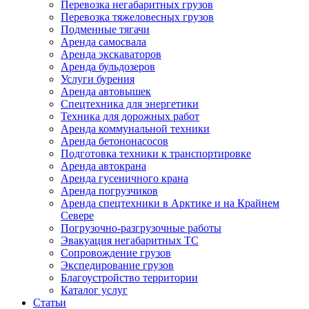
Перевозка негабаритных грузов
Перевозка тяжеловесных грузов
Подменные тягачи
Аренда самосвала
Аренда экскаваторов
Аренда бульдозеров
Услуги бурения
Аренда автовышек
Спецтехника для энергетики
Техника для дорожных работ
Аренда коммунальной техники
Аренда бетононасосов
Подготовка техники к транспортировке
Аренда автокрана
Аренда гусеничного крана
Аренда погрузчиков
Аренда спецтехники в Арктике и на Крайнем
Севере
Погрузочно-разгрузочные работы
Эвакуация негабаритных ТС
Сопровождение грузов
Экспедирование грузов
Благоустройство территории
Каталог услуг
Статьи