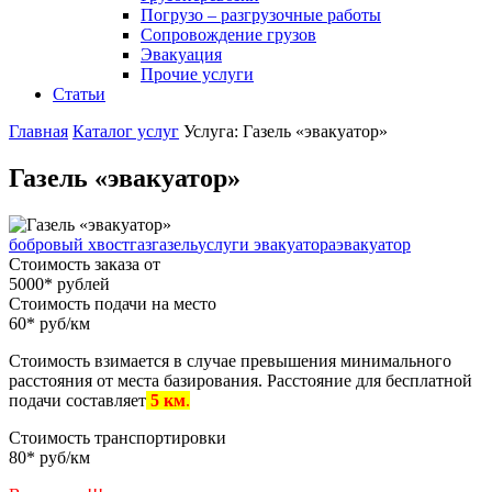
Погрузо – разгрузочные работы
Сопровождение грузов
Эвакуация
Прочие услуги
Статьи
Главная
Каталог услуг
Услуга: Газель «эвакуатор»
Газель «эвакуатор»
бобровый хвост
газ
газель
услуги эвакуатора
эвакуатор
Стоимость заказа от
5000
*
рублей
Стоимость подачи на место
60
*
руб/км
Стоимость взимается в случае превышения минимального
расстояния от места базирования. Расстояние для бесплатной
подачи составляет
5 км
.
Стоимость транспортировки
80
*
руб/км