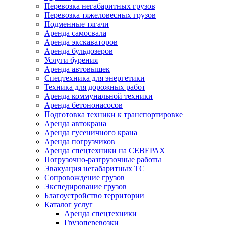
Перевозка негабаритных грузов
Перевозка тяжеловесных грузов
Подменные тягачи
Аренда самосвала
Аренда экскаваторов
Аренда бульдозеров
Услуги бурения
Аренда автовышек
Спецтехника для энергетики
Техника для дорожных работ
Аренда коммунальной техники
Аренда бетононасосов
Подготовка техники к транспортировке
Аренда автокрана
Аренда гусеничного крана
Аренда погрузчиков
Аренда спецтехники на СЕВЕРАХ
Погрузочно-разгрузочные работы
Эвакуация негабаритных ТС
Сопровождение грузов
Экспедирование грузов
Благоустройство территории
Каталог услуг
Аренда спецтехники
Грузоперевозки