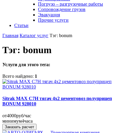
Погрузо – разгрузочные работы
Сопровождение грузов
Эвакуация
Прочие услуги
Статьи
Главная
Каталог услуг
Тэг: bonum
Тэг: bonum
Услуги для этого тега:
Всего найдено:
1
Sitrak MAX C7H тягач 4x2 цементовоз полуприцеп
BONUM 928010
от
4000
руб/час
минимум
4
часа
Заказать расчет