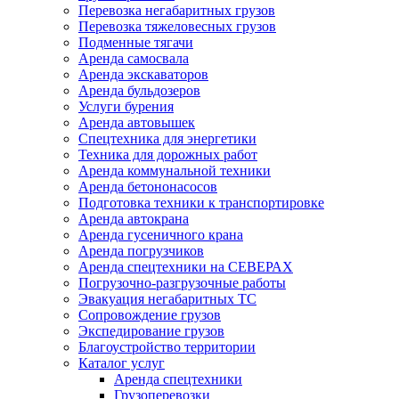
Перевозка негабаритных грузов
Перевозка тяжеловесных грузов
Подменные тягачи
Аренда самосвала
Аренда экскаваторов
Аренда бульдозеров
Услуги бурения
Аренда автовышек
Спецтехника для энергетики
Техника для дорожных работ
Аренда коммунальной техники
Аренда бетононасосов
Подготовка техники к транспортировке
Аренда автокрана
Аренда гусеничного крана
Аренда погрузчиков
Аренда спецтехники на СЕВЕРАХ
Погрузочно-разгрузочные работы
Эвакуация негабаритных ТС
Сопровождение грузов
Экспедирование грузов
Благоустройство территории
Каталог услуг
Аренда спецтехники
Грузоперевозки