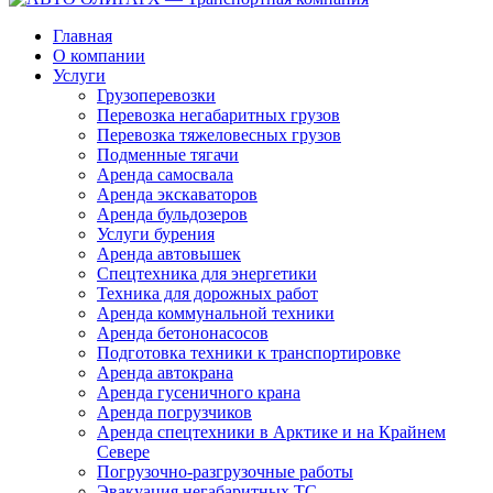
Главная
О компании
Услуги
Грузоперевозки
Перевозка негабаритных грузов
Перевозка тяжеловесных грузов
Подменные тягачи
Аренда самосвала
Аренда экскаваторов
Аренда бульдозеров
Услуги бурения
Аренда автовышек
Спецтехника для энергетики
Техника для дорожных работ
Аренда коммунальной техники
Аренда бетононасосов
Подготовка техники к транспортировке
Аренда автокрана
Аренда гусеничного крана
Аренда погрузчиков
Аренда спецтехники в Арктике и на Крайнем
Севере
Погрузочно-разгрузочные работы
Эвакуация негабаритных ТС