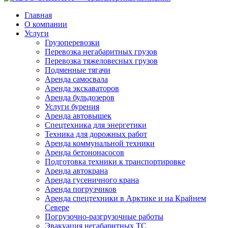
Главная
О компании
Услуги
Грузоперевозки
Перевозка негабаритных грузов
Перевозка тяжеловесных грузов
Подменные тягачи
Аренда самосвала
Аренда экскаваторов
Аренда бульдозеров
Услуги бурения
Аренда автовышек
Спецтехника для энергетики
Техника для дорожных работ
Аренда коммунальной техники
Аренда бетононасосов
Подготовка техники к транспортировке
Аренда автокрана
Аренда гусеничного крана
Аренда погрузчиков
Аренда спецтехники в Арктике и на Крайнем
Севере
Погрузочно-разгрузочные работы
Эвакуация негабаритных ТС