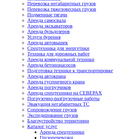
Перевозка негабаритных грузов
Перевозка тяжеловесных грузов
Подменные тягачи
Аренда самосвала
Аренда экскаваторов
Аренда бульдозеров
Услуги бурения
Аренда автовышек
Спецтехника для энергетики
Техника для дорожных работ
Аренда коммунальной техники
Аренда бетононасосов
Подготовка техники к транспортировке
Аренда автокрана
Аренда гусеничного крана
Аренда погрузчиков
Аренда спецтехники на СЕВЕРАХ
Погрузочно-разгрузочные работы
Эвакуация негабаритных ТС
Сопровождение грузов
Экспедирование грузов
Благоустройство территории
Каталог услуг
Аренда спецтехники
Грузоперевозки