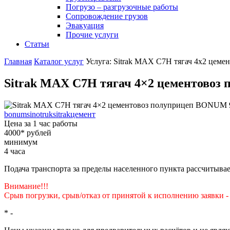
Погрузо – разгрузочные работы
Сопровождение грузов
Эвакуация
Прочие услуги
Статьи
Главная
Каталог услуг
Услуга: Sitrak MAX C7H тягач 4x2 це
Sitrak MAX C7H тягач 4×2 цементовоз
bonum
sinotruk
sitrak
цемент
Цена за 1 час работы
4000
*
рублей
минимум
4
часа
Подача транспорта за пределы населенного пункта рассчитывае
Внимание!!!
Срыв погрузки, срыв/отказ от принятой к исполнению заявки 
*
-