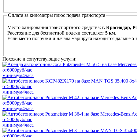
Оплата за километры плюс подача транспорта
Место базирования транспортного средства:
г. Краснодар, Р
Расстояние для бесплатной подачи составляет
5 км
.
Если место погрузки и начала маршрута находится дальше
5 
Похожие и сопутствующие услуги:
от
6000
руб/час
минимум
4
часа
от
5000
руб/час
минимум
4
часа
от
5000
руб/час
минимум
4
часа
от
5000
руб/час
минимум
4
часа
от
6000
руб/час