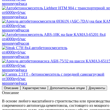
минимум
4
часа
от
6000
руб/час
минимум
4
часа
от
4000
руб/час
минимум
8
часов
от
4000
руб/час
минимум
8
часов
от
4000
руб/час
минимум
8
часов
от
4000
руб/час
минимум
4
часа
от
3000
руб/час
минимум
4
часа
Описание
Характеристики
Дополнительные опции
Документы
Описание
В основе любого масштабного строительства или производств
современного автопоезда-цементовоза, состоящего из мощного
логистических задач, где критически важны объем, сохранност