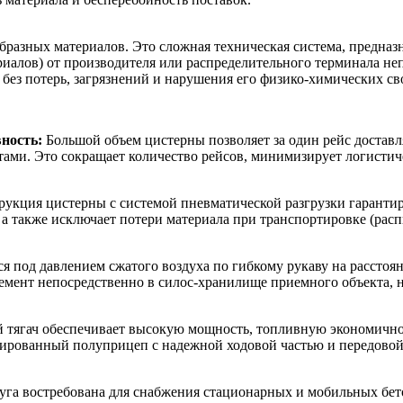
бразных материалов. Это сложная техническая система, предназ
риалов) от производителя или распределительного терминала не
без потерь, загрязнений и нарушения его физико-химических св
ность:
Большой объем цистерны позволяет за один рейс доставл
ами. Это сокращает количество рейсов, минимизирует логистиче
укция цистерны с системой пневматической разгрузки гарантиру
 а также исключает потери материала при транспортировке (расп
я под давлением сжатого воздуха по гибкому рукаву на расстоян
цемент непосредственно в силос-хранилище приемного объекта, 
тягач обеспечивает высокую мощность, топливную экономичност
ированный полуприцеп с надежной ходовой частью и передовой 
уга востребована для снабжения стационарных и мобильных бет