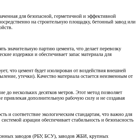
наченная для безопасной, герметичной и эффективной
посредственно на строительную площадку, бетонный завод или
ойств.
ять значительную партию цемента, что делает перевозку
ские издержки и обеспечивает запас материала для
ет, что цемент будет изолирован от воздействия внешней
ыление, утечки). Качество материала остается неизменным от
ие до нескольких десятков метров. Этот метод позволяет
не привлекая дополнительную рабочую силу и не создавая
ь и соответствие экологическим стандартам, что важно для
системой аэрации обеспечивает стабильность и безопасность
онных заводов (РБУ, БСУ), заводов ЖБИ, крупных