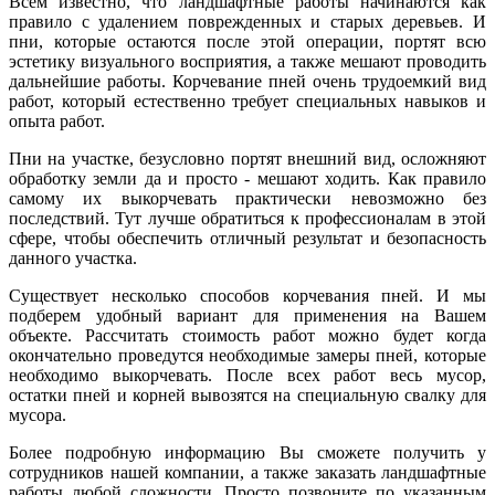
Всем известно, что ландшафтные работы начинаются как
правило с удалением поврежденных и старых деревьев. И
пни, которые остаются после этой операции, портят всю
эстетику визуального восприятия, а также мешают проводить
дальнейшие работы. Корчевание пней очень трудоемкий вид
работ, который естественно требует специальных навыков и
опыта работ.
Пни на участке, безусловно портят внешний вид, осложняют
обработку земли да и просто - мешают ходить. Как правило
самому их выкорчевать практически невозможно без
последствий. Тут лучше обратиться к профессионалам в этой
сфере, чтобы обеспечить отличный результат и безопасность
данного участка.
Существует несколько способов корчевания пней. И мы
подберем удобный вариант для применения на Вашем
объекте. Рассчитать стоимость работ можно будет когда
окончательно проведутся необходимые замеры пней, которые
необходимо выкорчевать. После всех работ весь мусор,
остатки пней и корней вывозятся на специальную свалку для
мусора.
Более подробную информацию Вы сможете получить у
сотрудников нашей компании, а также заказать ландшафтные
работы любой сложности. Просто позвоните по указанным