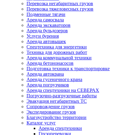
Перевозка негабаритных грузов
Перевозка тяжеловесных грузов
Подменные тягачи
Аренда самосвала
Аренда экскаваторов
Аренда бульдозеров
Услуги бурения
Аренда автовышек
Спецтехника для энергетики
Техника для дорожных работ
Аренда коммунальной техники
Аренда бетононасосов
Подготовка техники к транспортировке
Аренда автокрана
Аренда гусеничного крана
Аренда погрузчиков
Аренда спецтехники на СЕВЕРАХ
Погрузочно-разгрузочные работы
Эвакуация негабаритных ТС
Сопровождение грузов
Экспедирование грузов
Благоустройство территории
Каталог услуг
Аренда спецтехники
Грузоперевозки