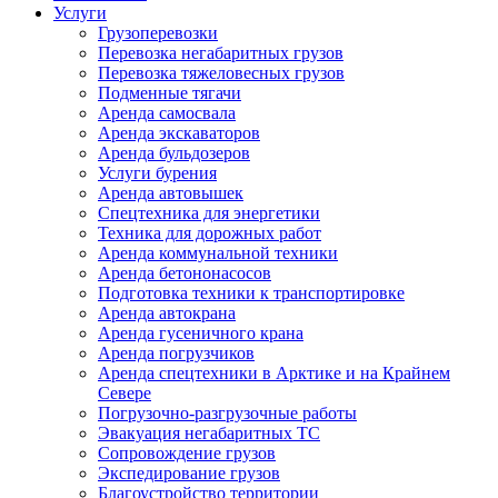
Услуги
Грузоперевозки
Перевозка негабаритных грузов
Перевозка тяжеловесных грузов
Подменные тягачи
Аренда самосвала
Аренда экскаваторов
Аренда бульдозеров
Услуги бурения
Аренда автовышек
Спецтехника для энергетики
Техника для дорожных работ
Аренда коммунальной техники
Аренда бетононасосов
Подготовка техники к транспортировке
Аренда автокрана
Аренда гусеничного крана
Аренда погрузчиков
Аренда спецтехники в Арктике и на Крайнем
Севере
Погрузочно-разгрузочные работы
Эвакуация негабаритных ТС
Сопровождение грузов
Экспедирование грузов
Благоустройство территории