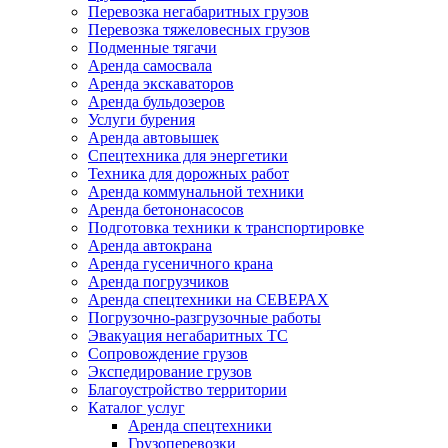
Перевозка негабаритных грузов
Перевозка тяжеловесных грузов
Подменные тягачи
Аренда самосвала
Аренда экскаваторов
Аренда бульдозеров
Услуги бурения
Аренда автовышек
Спецтехника для энергетики
Техника для дорожных работ
Аренда коммунальной техники
Аренда бетононасосов
Подготовка техники к транспортировке
Аренда автокрана
Аренда гусеничного крана
Аренда погрузчиков
Аренда спецтехники на СЕВЕРАХ
Погрузочно-разгрузочные работы
Эвакуация негабаритных ТС
Сопровождение грузов
Экспедирование грузов
Благоустройство территории
Каталог услуг
Аренда спецтехники
Грузоперевозки