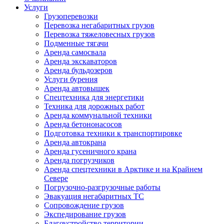
Услуги
Грузоперевозки
Перевозка негабаритных грузов
Перевозка тяжеловесных грузов
Подменные тягачи
Аренда самосвала
Аренда экскаваторов
Аренда бульдозеров
Услуги бурения
Аренда автовышек
Спецтехника для энергетики
Техника для дорожных работ
Аренда коммунальной техники
Аренда бетононасосов
Подготовка техники к транспортировке
Аренда автокрана
Аренда гусеничного крана
Аренда погрузчиков
Аренда спецтехники в Арктике и на Крайнем
Севере
Погрузочно-разгрузочные работы
Эвакуация негабаритных ТС
Сопровождение грузов
Экспедирование грузов
Благоустройство территории