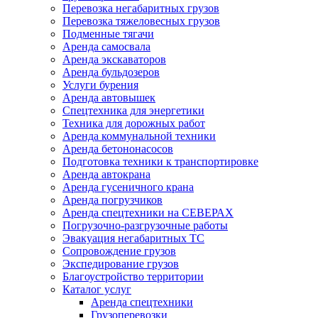
Перевозка негабаритных грузов
Перевозка тяжеловесных грузов
Подменные тягачи
Аренда самосвала
Аренда экскаваторов
Аренда бульдозеров
Услуги бурения
Аренда автовышек
Спецтехника для энергетики
Техника для дорожных работ
Аренда коммунальной техники
Аренда бетононасосов
Подготовка техники к транспортировке
Аренда автокрана
Аренда гусеничного крана
Аренда погрузчиков
Аренда спецтехники на СЕВЕРАХ
Погрузочно-разгрузочные работы
Эвакуация негабаритных ТС
Сопровождение грузов
Экспедирование грузов
Благоустройство территории
Каталог услуг
Аренда спецтехники
Грузоперевозки