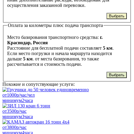
осуществления заказанной перевозки.
Выбрать
Оплата за километры плюс подача транспорта
Место базирования транспортного средства:
г.
Краснодар, Россия
Расстояние для бесплатной подачи составляет
5 км
.
Если место погрузки и начала маршрута находится
дальше
5 км
. от места базирования, то также
рассчитывается и стоимость подачи.
Выбрать
Похожие и сопутствующие услуги:
от
1000
р/час/чел
минимум
2
часа
от
3500
р/час
минимум
3
часа
от
3800
р/час
минимум
4
часа