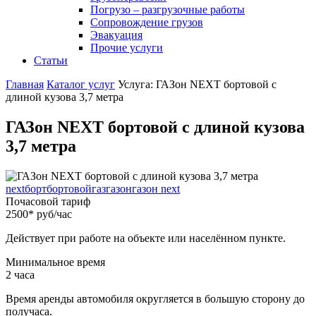
Погрузо – разгрузочные работы
Сопровождение грузов
Эвакуация
Прочие услуги
Статьи
Главная
Каталог услуг
Услуга: ГАЗон NEXT бортовой с
длиной кузова 3,7 метра
ГАЗон NEXT бортовой с длиной кузова
3,7 метра
next
борт
бортовой
газ
газон
газон next
Почасовой тариф
2500
*
руб/час
Действует при работе на объекте или населённом пункте.
Минимальное время
2
часа
Время аренды автомобиля округляется в большую сторону до
получаса.