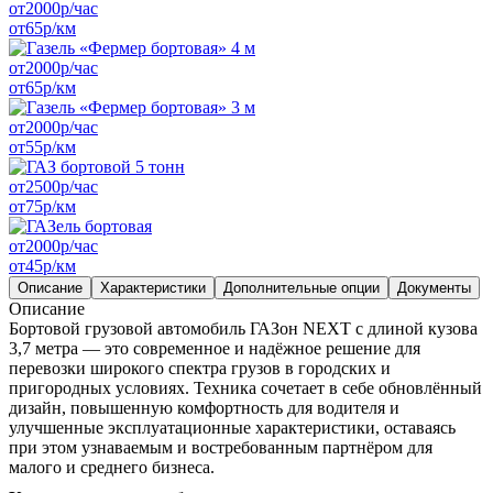
от
2000
р/час
от
65
р/км
от
2000
р/час
от
65
р/км
от
2000
р/час
от
55
р/км
от
2500
р/час
от
75
р/км
от
2000
р/час
от
45
р/км
Описание
Характеристики
Дополнительные опции
Документы
Описание
Бортовой грузовой автомобиль ГАЗон NEXT с длиной кузова
3,7 метра — это современное и надёжное решение для
перевозки широкого спектра грузов в городских и
пригородных условиях. Техника сочетает в себе обновлённый
дизайн, повышенную комфортность для водителя и
улучшенные эксплуатационные характеристики, оставаясь
при этом узнаваемым и востребованным партнёром для
малого и среднего бизнеса.