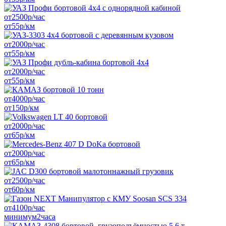
от
2500
р/час
от
55
р/км
от
2000
р/час
от
55
р/км
от
2000
р/час
от
55
р/км
от
4000
р/час
от
150
р/км
от
2000
р/час
от
65
р/км
от
2000
р/час
от
65
р/км
от
2500
р/час
от
60
р/км
от
4100
р/час
минимум
2
часа