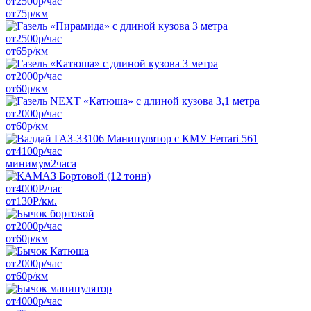
от
2500
р/час
от
75
р/км
от
2500
р/час
от
65
р/км
от
2000
р/час
от
60
р/км
от
2000
р/час
от
60
р/км
от
4100
р/час
минимум
2
часа
от
4000
Р/час
от
130
Р/км.
от
2000
р/час
от
60
р/км
от
2000
р/час
от
60
р/км
от
4000
р/час