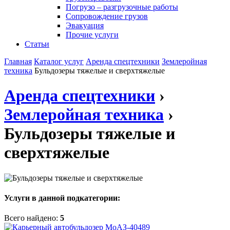
Погрузо – разгрузочные работы
Сопровождение грузов
Эвакуация
Прочие услуги
Статьи
Главная
Каталог услуг
Аренда спецтехники
Землеройная
техника
Бульдозеры тяжелые и сверхтяжелые
Аренда спецтехники
›
Землеройная техника
›
Бульдозеры тяжелые и
сверхтяжелые
Услуги в данной подкатегории:
Всего найдено:
5