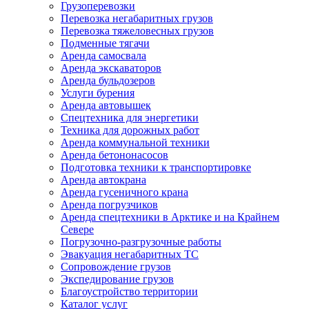
Грузоперевозки
Перевозка негабаритных грузов
Перевозка тяжеловесных грузов
Подменные тягачи
Аренда самосвала
Аренда экскаваторов
Аренда бульдозеров
Услуги бурения
Аренда автовышек
Спецтехника для энергетики
Техника для дорожных работ
Аренда коммунальной техники
Аренда бетононасосов
Подготовка техники к транспортировке
Аренда автокрана
Аренда гусеничного крана
Аренда погрузчиков
Аренда спецтехники в Арктике и на Крайнем
Севере
Погрузочно-разгрузочные работы
Эвакуация негабаритных ТС
Сопровождение грузов
Экспедирование грузов
Благоустройство территории
Каталог услуг