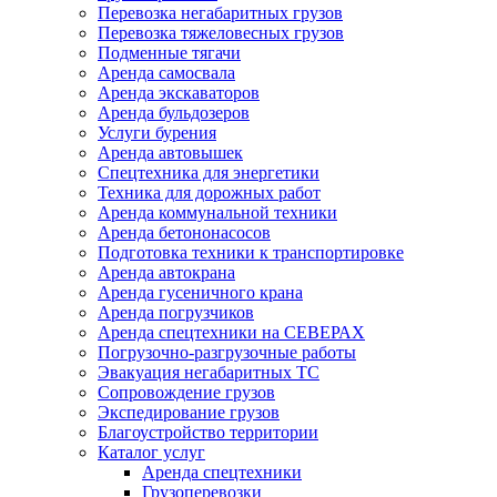
Перевозка негабаритных грузов
Перевозка тяжеловесных грузов
Подменные тягачи
Аренда самосвала
Аренда экскаваторов
Аренда бульдозеров
Услуги бурения
Аренда автовышек
Спецтехника для энергетики
Техника для дорожных работ
Аренда коммунальной техники
Аренда бетононасосов
Подготовка техники к транспортировке
Аренда автокрана
Аренда гусеничного крана
Аренда погрузчиков
Аренда спецтехники на СЕВЕРАХ
Погрузочно-разгрузочные работы
Эвакуация негабаритных ТС
Сопровождение грузов
Экспедирование грузов
Благоустройство территории
Каталог услуг
Аренда спецтехники
Грузоперевозки