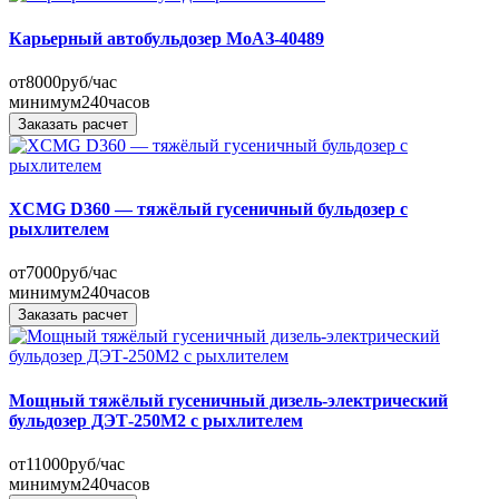
Карьерный автобульдозер МоАЗ-40489
от
8000
руб/час
минимум
240
часов
Заказать расчет
XCMG D360 — тяжёлый гусеничный бульдозер с
рыхлителем
от
7000
руб/час
минимум
240
часов
Заказать расчет
Мощный тяжёлый гусеничный дизель-электрический
бульдозер ДЭТ-250М2 с рыхлителем
от
11000
руб/час
минимум
240
часов