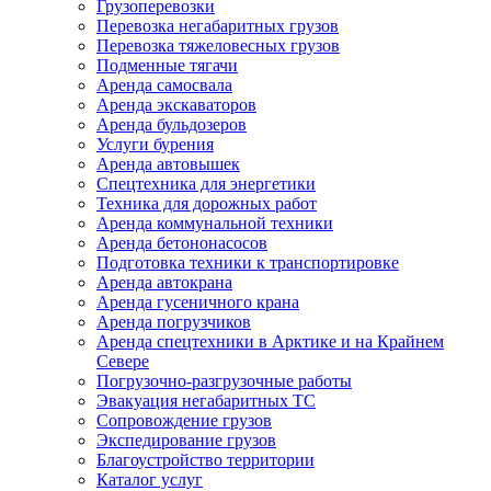
Грузоперевозки
Перевозка негабаритных грузов
Перевозка тяжеловесных грузов
Подменные тягачи
Аренда самосвала
Аренда экскаваторов
Аренда бульдозеров
Услуги бурения
Аренда автовышек
Спецтехника для энергетики
Техника для дорожных работ
Аренда коммунальной техники
Аренда бетононасосов
Подготовка техники к транспортировке
Аренда автокрана
Аренда гусеничного крана
Аренда погрузчиков
Аренда спецтехники в Арктике и на Крайнем
Севере
Погрузочно-разгрузочные работы
Эвакуация негабаритных ТС
Сопровождение грузов
Экспедирование грузов
Благоустройство территории
Каталог услуг