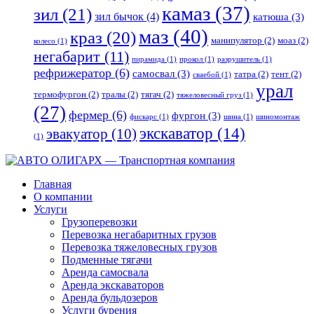
камаз
(37)
зил
(21)
зил бычок
(4)
катюша
(3)
маз
(40)
краз
(20)
манипулятор
(2)
моаз
(2)
колесо
(1)
негабарит
(11)
пирамида
(1)
прокол
(1)
разрушитель
(1)
рефрижератор
(6)
самосвал
(3)
татра
(2)
тент
(2)
сваебой
(1)
урал
термофургон
(2)
тралы
(2)
тягач
(2)
тяжеловесный груз
(1)
(27)
фермер
(6)
фургон
(3)
фискарс
(1)
шина
(1)
шиномонтаж
экскаватор
(14)
эвакуатор
(10)
(1)
Главная
О компании
Услуги
Грузоперевозки
Перевозка негабаритных грузов
Перевозка тяжеловесных грузов
Подменные тягачи
Аренда самосвала
Аренда экскаваторов
Аренда бульдозеров
Услуги бурения