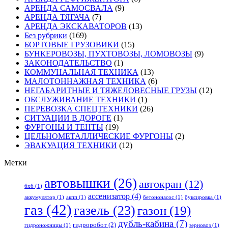
АРЕНДА САМОСВАЛА
(9)
АРЕНДА ТЯГАЧА
(7)
АРЕНДА ЭКСКАВАТОРОВ
(13)
Без рубрики
(169)
БОРТОВЫЕ ГРУЗОВИКИ
(15)
БУНКЕРОВОЗЫ, ПУХТОВОЗЫ, ЛОМОВОЗЫ
(9)
ЗАКОНОДАТЕЛЬСТВО
(1)
КОММУНАЛЬНАЯ ТЕХНИКА
(13)
МАЛОТОННАЖНАЯ ТЕХНИКА
(6)
НЕГАБАРИТНЫЕ И ТЯЖЕЛОВЕСНЫЕ ГРУЗЫ
(12)
ОБСЛУЖИВАНИЕ ТЕХНИКИ
(1)
ПЕРЕВОЗКА СПЕЦТЕХНИКИ
(26)
СИТУАЦИИ В ДОРОГЕ
(1)
ФУРГОНЫ И ТЕНТЫ
(19)
ЦЕЛЬНОМЕТАЛЛИЧЕСКИЕ ФУРГОНЫ
(2)
ЭВАКУАЦИЯ ТЕХНИКИ
(12)
Метки
автовышки
(26)
автокран
(12)
6x6
(1)
ассенизатор
(4)
аккумулятор
(1)
акпп
(1)
бетононасос
(1)
буксировка
(1)
газ
(42)
газель
(23)
газон
(19)
дубль-кабина
(7)
гидроробот
(2)
гидроножницы
(1)
зерновоз
(1)