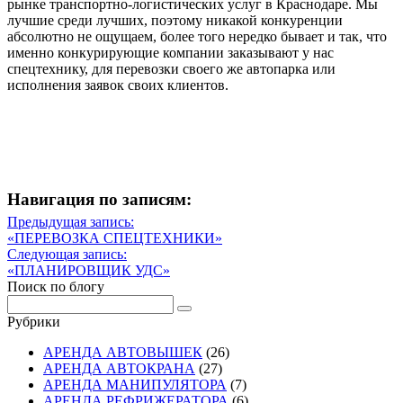
рынке транспортно-логистических услуг в Краснодаре. Мы
лучшие среди лучших, поэтому никакой конкуренции
абсолютно не ощущаем, более того нередко бывает и так, что
именно конкурирующие компании заказывают у нас
спецтехнику, для перевозки своего же автопарка или
исполнения заявок своих клиентов.
Навигация по записям:
Навигация
Предыдущая запись:
Предыдущая
«ПЕРЕВОЗКА СПЕЦТЕХНИКИ»
по
запись
Следующая запись:
записям
Следующая
«ПЛАНИРОВЩИК УДС»
запись
Поиск по блогу
Рубрики
АРЕНДА АВТОВЫШЕК
(26)
АРЕНДА АВТОКРАНА
(27)
АРЕНДА МАНИПУЛЯТОРА
(7)
АРЕНДА РЕФРИЖЕРАТОРА
(6)