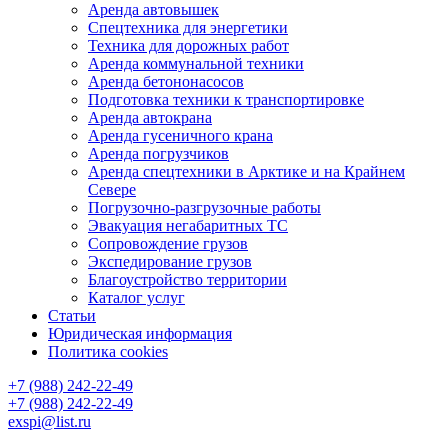
Аренда автовышек
Спецтехника для энергетики
Техника для дорожных работ
Аренда коммунальной техники
Аренда бетононасосов
Подготовка техники к транспортировке
Аренда автокрана
Аренда гусеничного крана
Аренда погрузчиков
Аренда спецтехники в Арктике и на Крайнем
Севере
Погрузочно-разгрузочные работы
Эвакуация негабаритных ТС
Сопровождение грузов
Экспедирование грузов
Благоустройство территории
Каталог услуг
Статьи
Юридическая информация
Политика cookies
+7 (988) 242-22-49
+7 (988) 242-22-49
exspi@list.ru