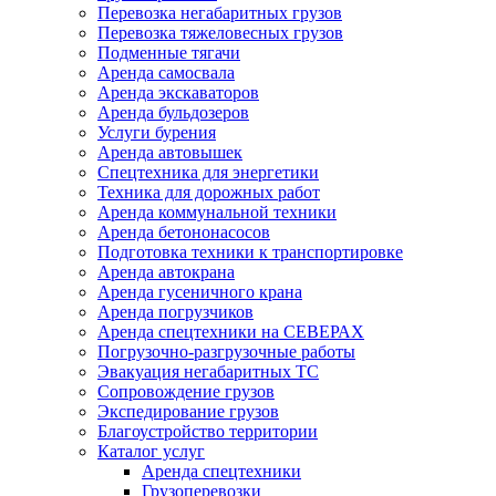
Перевозка негабаритных грузов
Перевозка тяжеловесных грузов
Подменные тягачи
Аренда самосвала
Аренда экскаваторов
Аренда бульдозеров
Услуги бурения
Аренда автовышек
Спецтехника для энергетики
Техника для дорожных работ
Аренда коммунальной техники
Аренда бетононасосов
Подготовка техники к транспортировке
Аренда автокрана
Аренда гусеничного крана
Аренда погрузчиков
Аренда спецтехники на СЕВЕРАХ
Погрузочно-разгрузочные работы
Эвакуация негабаритных ТС
Сопровождение грузов
Экспедирование грузов
Благоустройство территории
Каталог услуг
Аренда спецтехники
Грузоперевозки