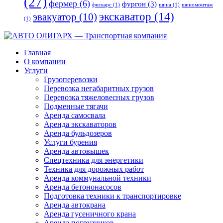
(27)
фермер
(6)
фургон
(3)
фискарс
(1)
шина
(1)
шиномонтаж
экскаватор
(14)
эвакуатор
(10)
(1)
Главная
О компании
Услуги
Грузоперевозки
Перевозка негабаритных грузов
Перевозка тяжеловесных грузов
Подменные тягачи
Аренда самосвала
Аренда экскаваторов
Аренда бульдозеров
Услуги бурения
Аренда автовышек
Спецтехника для энергетики
Техника для дорожных работ
Аренда коммунальной техники
Аренда бетононасосов
Подготовка техники к транспортировке
Аренда автокрана
Аренда гусеничного крана
Аренда погрузчиков