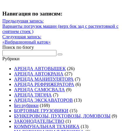
Навигация по записям:
Навигация
Предыдущая запись:
Предыдущая
Варианты погрузок машин (верх бок зад с растентовкой с
по
запись
снятием стоек )
записям
Следующая запись:
Следующая
«Вибрационный каток»
запись
Поиск по блогу
Рубрики
АРЕНДА АВТОВЫШЕК
(26)
АРЕНДА АВТОКРАНА
(27)
АРЕНДА МАНИПУЛЯТОРА
(7)
АРЕНДА РЕФРИЖЕРАТОРА
(6)
АРЕНДА САМОСВАЛА
(9)
АРЕНДА ТЯГАЧА
(7)
АРЕНДА ЭКСКАВАТОРОВ
(13)
Без рубрики
(169)
БОРТОВЫЕ ГРУЗОВИКИ
(15)
БУНКЕРОВОЗЫ, ПУХТОВОЗЫ, ЛОМОВОЗЫ
(9)
ЗАКОНОДАТЕЛЬСТВО
(1)
КОММУНАЛЬНАЯ ТЕХНИКА
(13)