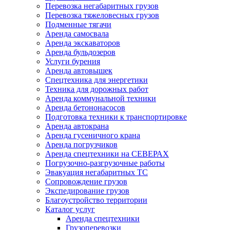
Перевозка негабаритных грузов
Перевозка тяжеловесных грузов
Подменные тягачи
Аренда самосвала
Аренда экскаваторов
Аренда бульдозеров
Услуги бурения
Аренда автовышек
Спецтехника для энергетики
Техника для дорожных работ
Аренда коммунальной техники
Аренда бетононасосов
Подготовка техники к транспортировке
Аренда автокрана
Аренда гусеничного крана
Аренда погрузчиков
Аренда спецтехники на СЕВЕРАХ
Погрузочно-разгрузочные работы
Эвакуация негабаритных ТС
Сопровождение грузов
Экспедирование грузов
Благоустройство территории
Каталог услуг
Аренда спецтехники
Грузоперевозки