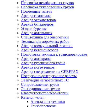
Перевозка негабаритных грузов
Перевозка тяжеловесных грузов
Подменные тягачи
Аренда самосвала
Аренда экскаваторов
Аренда бульдозеров
Услуги бурения
Аренда автовышек
Спецтехника для энергетики
Техника для дорожных работ
Аренда коммунальной техники
Аренда бетононасосов
Подготовка техники к транспортировке
Аренда автокрана
Аренда гусеничного крана
Аренда погрузчиков
Аренда спецтехники на СЕВЕРАХ
Погрузочно-разгрузочные работы
Эвакуация негабаритных ТС
Сопровождение грузов
Экспедирование грузов
Благоустройство территории
Каталог услуг
Аренда спецтехники
Грузоперевозки