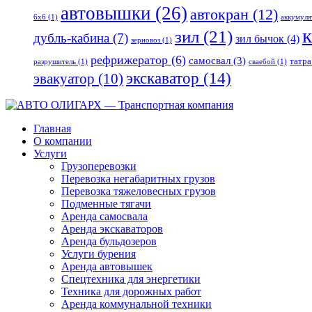
автовышки
(26)
автокран
(12)
6x6
(1)
аккумуля
к
зил
(21)
дубль-кабина
(7)
зил бычок
(4)
зерновоз
(1)
рефрижератор
(6)
самосвал
(3)
татра
разрушитель
(1)
сваебой
(1)
экскаватор
(14)
эвакуатор
(10)
Главная
О компании
Услуги
Грузоперевозки
Перевозка негабаритных грузов
Перевозка тяжеловесных грузов
Подменные тягачи
Аренда самосвала
Аренда экскаваторов
Аренда бульдозеров
Услуги бурения
Аренда автовышек
Спецтехника для энергетики
Техника для дорожных работ
Аренда коммунальной техники