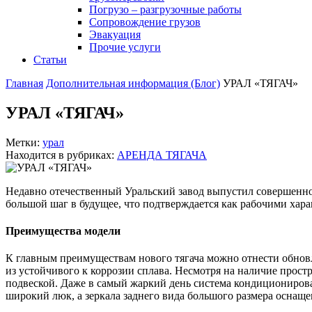
Погрузо – разгрузочные работы
Сопровождение грузов
Эвакуация
Прочие услуги
Статьи
Главная
Дополнительная информация (Блог)
УРАЛ «ТЯГАЧ»
УРАЛ «ТЯГАЧ»
Метки:
урал
Находится в рубриках:
АРЕНДА ТЯГАЧА
Недавно отечественный Уральский завод выпустил совершенно 
большой шаг в будущее, что подтверждается как рабочими хар
Преимущества модели
К главным преимуществам нового тягача можно отнести обновл
из устойчивого к коррозии сплава. Несмотря на наличие прост
подвеской. Даже в самый жаркий день система кондиционирова
широкий люк, а зеркала заднего вида большого размера оснаще