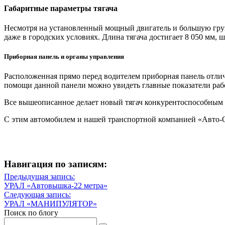
Габаритные параметры тягача
Несмотря на установленный мощный двигатель и большую груз
даже в городских условиях. Длина тягача достигает 8 050 мм, ш
Приборная панель и органы управления
Расположенная прямо перед водителем приборная панель отлич
помощи данной панели можно увидеть главные показатели работ
Все вышеописанное делает новый тягач конкурентоспособным
С этим автомобилем и нашей транспортной компанией «Авто-Ол
Навигация по записям:
Навигация
Предыдущая запись:
Предыдущая
УРАЛ «Автовышка-22 метра»
по
запись
Следующая запись:
записям
Следующая
УРАЛ «МАНИПУЛЯТОР»
запись
Поиск по блогу