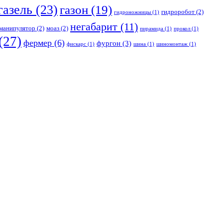
газель
(23)
газон
(19)
гидроробот
(2)
гидроножницы
(1)
негабарит
(11)
манипулятор
(2)
моаз
(2)
пирамида
(1)
прокол
(1)
(27)
фермер
(6)
фургон
(3)
фискарс
(1)
шина
(1)
шиномонтаж
(1)