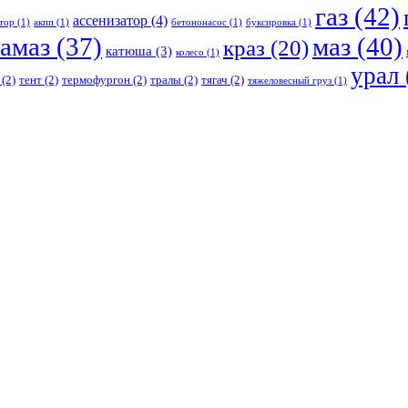
газ
(42)
ассенизатор
(4)
тор
(1)
акпп
(1)
бетононасос
(1)
буксировка
(1)
амаз
(37)
маз
(40)
краз
(20)
катюша
(3)
колесо
(1)
урал
(2)
тент
(2)
термофургон
(2)
тралы
(2)
тягач
(2)
тяжеловесный груз
(1)