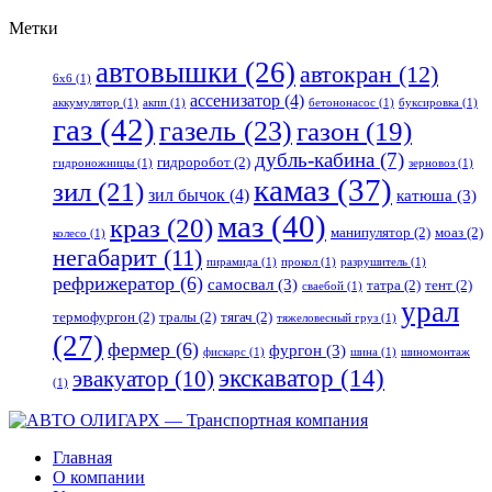
Метки
автовышки
(26)
автокран
(12)
6x6
(1)
ассенизатор
(4)
аккумулятор
(1)
акпп
(1)
бетононасос
(1)
буксировка
(1)
газ
(42)
газель
(23)
газон
(19)
дубль-кабина
(7)
гидроробот
(2)
гидроножницы
(1)
зерновоз
(1)
камаз
(37)
зил
(21)
зил бычок
(4)
катюша
(3)
маз
(40)
краз
(20)
манипулятор
(2)
моаз
(2)
колесо
(1)
негабарит
(11)
пирамида
(1)
прокол
(1)
разрушитель
(1)
рефрижератор
(6)
самосвал
(3)
татра
(2)
тент
(2)
сваебой
(1)
урал
термофургон
(2)
тралы
(2)
тягач
(2)
тяжеловесный груз
(1)
(27)
фермер
(6)
фургон
(3)
фискарс
(1)
шина
(1)
шиномонтаж
экскаватор
(14)
эвакуатор
(10)
(1)
Главная
О компании