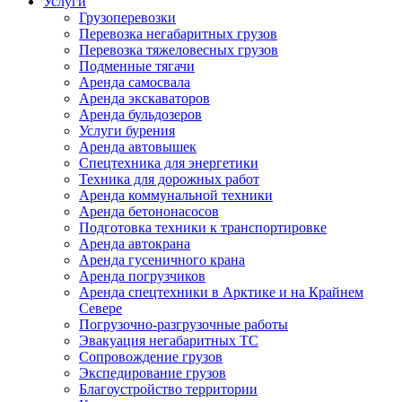
Услуги
Грузоперевозки
Перевозка негабаритных грузов
Перевозка тяжеловесных грузов
Подменные тягачи
Аренда самосвала
Аренда экскаваторов
Аренда бульдозеров
Услуги бурения
Аренда автовышек
Спецтехника для энергетики
Техника для дорожных работ
Аренда коммунальной техники
Аренда бетононасосов
Подготовка техники к транспортировке
Аренда автокрана
Аренда гусеничного крана
Аренда погрузчиков
Аренда спецтехники в Арктике и на Крайнем
Севере
Погрузочно-разгрузочные работы
Эвакуация негабаритных ТС
Сопровождение грузов
Экспедирование грузов
Благоустройство территории