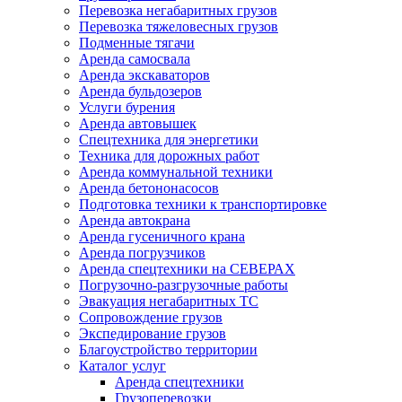
Перевозка негабаритных грузов
Перевозка тяжеловесных грузов
Подменные тягачи
Аренда самосвала
Аренда экскаваторов
Аренда бульдозеров
Услуги бурения
Аренда автовышек
Спецтехника для энергетики
Техника для дорожных работ
Аренда коммунальной техники
Аренда бетононасосов
Подготовка техники к транспортировке
Аренда автокрана
Аренда гусеничного крана
Аренда погрузчиков
Аренда спецтехники на СЕВЕРАХ
Погрузочно-разгрузочные работы
Эвакуация негабаритных ТС
Сопровождение грузов
Экспедирование грузов
Благоустройство территории
Каталог услуг
Аренда спецтехники
Грузоперевозки