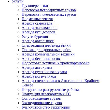
Услуги
Грузоперевозки
Перевозка негабаритных грузов
Перевозка тяжеловесных грузов
Подменные тягачи
Аренда самосвала
Аренда экскаваторов
Аренда бульдозеров
Услуги бурения
Аренда автовышек
Спецтехника для энергетики
Техника для дорожных работ
Аренда коммунальной техники
Аренда бетононасосов
Подготовка техники к транспортировке
Аренда автокрана
Аренда гусеничного крана
Аренда погрузчиков
Аренда спецтехники в Арктике и на Крайнем
Севере
Погрузочно-разгрузочные работы
Эвакуация негабаритных ТС
Сопровождение грузов
Экспедирование грузов
Благоустройство территории