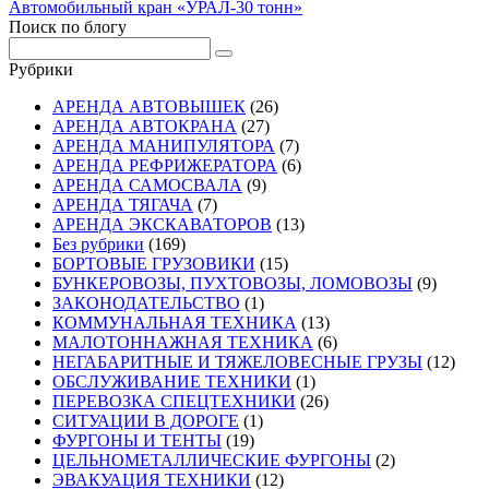
записям
Следующая
Автомобильный кран «УРАЛ-30 тонн»
запись
Поиск по блогу
Рубрики
АРЕНДА АВТОВЫШЕК
(26)
АРЕНДА АВТОКРАНА
(27)
АРЕНДА МАНИПУЛЯТОРА
(7)
АРЕНДА РЕФРИЖЕРАТОРА
(6)
АРЕНДА САМОСВАЛА
(9)
АРЕНДА ТЯГАЧА
(7)
АРЕНДА ЭКСКАВАТОРОВ
(13)
Без рубрики
(169)
БОРТОВЫЕ ГРУЗОВИКИ
(15)
БУНКЕРОВОЗЫ, ПУХТОВОЗЫ, ЛОМОВОЗЫ
(9)
ЗАКОНОДАТЕЛЬСТВО
(1)
КОММУНАЛЬНАЯ ТЕХНИКА
(13)
МАЛОТОННАЖНАЯ ТЕХНИКА
(6)
НЕГАБАРИТНЫЕ И ТЯЖЕЛОВЕСНЫЕ ГРУЗЫ
(12)
ОБСЛУЖИВАНИЕ ТЕХНИКИ
(1)
ПЕРЕВОЗКА СПЕЦТЕХНИКИ
(26)
СИТУАЦИИ В ДОРОГЕ
(1)
ФУРГОНЫ И ТЕНТЫ
(19)
ЦЕЛЬНОМЕТАЛЛИЧЕСКИЕ ФУРГОНЫ
(2)
ЭВАКУАЦИЯ ТЕХНИКИ
(12)