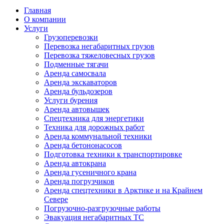
Главная
О компании
Услуги
Грузоперевозки
Перевозка негабаритных грузов
Перевозка тяжеловесных грузов
Подменные тягачи
Аренда самосвала
Аренда экскаваторов
Аренда бульдозеров
Услуги бурения
Аренда автовышек
Спецтехника для энергетики
Техника для дорожных работ
Аренда коммунальной техники
Аренда бетононасосов
Подготовка техники к транспортировке
Аренда автокрана
Аренда гусеничного крана
Аренда погрузчиков
Аренда спецтехники в Арктике и на Крайнем
Севере
Погрузочно-разгрузочные работы
Эвакуация негабаритных ТС