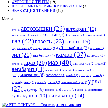
ФУРГОНЫ И ТЕНТЫ
(19)
ЦЕЛЬНОМЕТАЛЛИЧЕСКИЕ ФУРГОНЫ
(2)
ЭВАКУАЦИЯ ТЕХНИКИ
(12)
Метки
автовышки
(26)
автокран
(12)
6x6
(1)
ассенизатор
(4)
аккумулятор
(1)
акпп
(1)
бетононасос
(1)
буксировка
(1)
газ
(42)
газель
(23)
газон
(19)
дубль-кабина
(7)
гидроробот
(2)
гидроножницы
(1)
зерновоз
(1)
камаз
(37)
зил
(21)
зил бычок
(4)
катюша
(3)
маз
(40)
краз
(20)
манипулятор
(2)
моаз
(2)
колесо
(1)
негабарит
(11)
пирамида
(1)
прокол
(1)
разрушитель
(1)
рефрижератор
(6)
самосвал
(3)
татра
(2)
тент
(2)
сваебой
(1)
урал
термофургон
(2)
тралы
(2)
тягач
(2)
тяжеловесный груз
(1)
(27)
фермер
(6)
фургон
(3)
фискарс
(1)
шина
(1)
шиномонтаж
экскаватор
(14)
эвакуатор
(10)
(1)