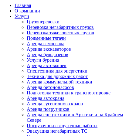
Главная
О компании
Услуги
Грузоперевозки
Перевозка негабаритных грузов
Перевозка тяжеловесных грузов
Подменные тягачи
Аренда самосвала
Аренда экскаваторов
Аренда бульдозеров
Услуги бурения
Аренда автовышек
Спецтехника для энергетики
Техника для дорожных работ
Аренда коммунальной техники
Аренда бетононасосов
Подготовка техники к транспортировке
Аренда автокрана
Аренда гусеничного крана
Аренда погрузчиков
Аренда спецтехники в Арктике и на Крайнем
Севере
Погрузочно-разгрузочные работы
Эвакуация негабаритных ТС