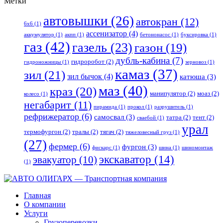
Метки
автовышки
(26)
автокран
(12)
6x6
(1)
ассенизатор
(4)
аккумулятор
(1)
акпп
(1)
бетононасос
(1)
буксировка
(1)
газ
(42)
газель
(23)
газон
(19)
дубль-кабина
(7)
гидроробот
(2)
гидроножницы
(1)
зерновоз
(1)
камаз
(37)
зил
(21)
зил бычок
(4)
катюша
(3)
маз
(40)
краз
(20)
манипулятор
(2)
моаз
(2)
колесо
(1)
негабарит
(11)
пирамида
(1)
прокол
(1)
разрушитель
(1)
рефрижератор
(6)
самосвал
(3)
татра
(2)
тент
(2)
сваебой
(1)
урал
термофургон
(2)
тралы
(2)
тягач
(2)
тяжеловесный груз
(1)
(27)
фермер
(6)
фургон
(3)
фискарс
(1)
шина
(1)
шиномонтаж
экскаватор
(14)
эвакуатор
(10)
(1)
Главная
О компании
Услуги
Грузоперевозки