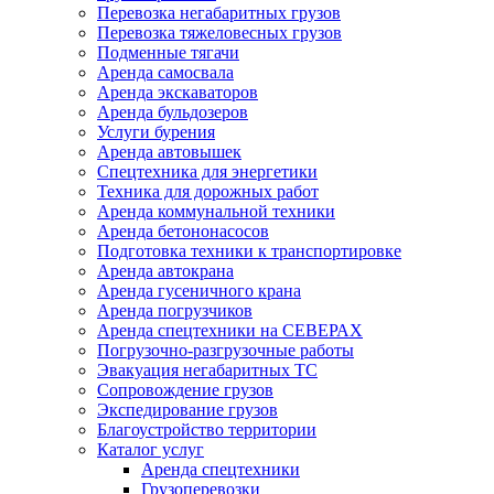
Перевозка негабаритных грузов
Перевозка тяжеловесных грузов
Подменные тягачи
Аренда самосвала
Аренда экскаваторов
Аренда бульдозеров
Услуги бурения
Аренда автовышек
Спецтехника для энергетики
Техника для дорожных работ
Аренда коммунальной техники
Аренда бетононасосов
Подготовка техники к транспортировке
Аренда автокрана
Аренда гусеничного крана
Аренда погрузчиков
Аренда спецтехники на СЕВЕРАХ
Погрузочно-разгрузочные работы
Эвакуация негабаритных ТС
Сопровождение грузов
Экспедирование грузов
Благоустройство территории
Каталог услуг
Аренда спецтехники
Грузоперевозки