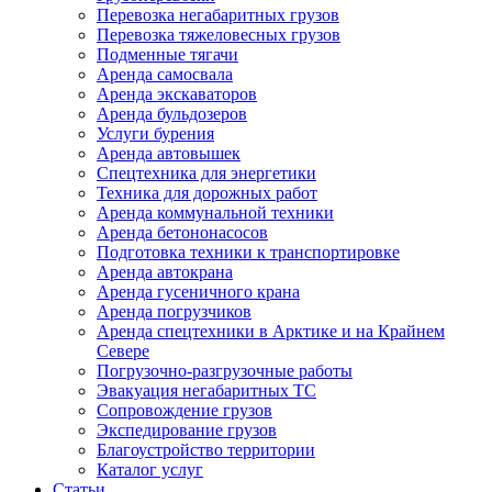
Перевозка негабаритных грузов
Перевозка тяжеловесных грузов
Подменные тягачи
Аренда самосвала
Аренда экскаваторов
Аренда бульдозеров
Услуги бурения
Аренда автовышек
Спецтехника для энергетики
Техника для дорожных работ
Аренда коммунальной техники
Аренда бетононасосов
Подготовка техники к транспортировке
Аренда автокрана
Аренда гусеничного крана
Аренда погрузчиков
Аренда спецтехники в Арктике и на Крайнем
Севере
Погрузочно-разгрузочные работы
Эвакуация негабаритных ТС
Сопровождение грузов
Экспедирование грузов
Благоустройство территории
Каталог услуг
Статьи