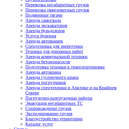
Перевозка негабаритных грузов
Перевозка тяжеловесных грузов
Подменные тягачи
Аренда самосвала
Аренда экскаваторов
Аренда бульдозеров
Услуги бурения
Аренда автовышек
Спецтехника для энергетики
Техника для дорожных работ
Аренда коммунальной техники
Аренда бетононасосов
Подготовка техники к транспортировке
Аренда автокрана
Аренда гусеничного крана
Аренда погрузчиков
Аренда спецтехники в Арктике и на Крайнем
Севере
Погрузочно-разгрузочные работы
Эвакуация негабаритных ТС
Сопровождение грузов
Экспедирование грузов
Благоустройство территории
Каталог услуг