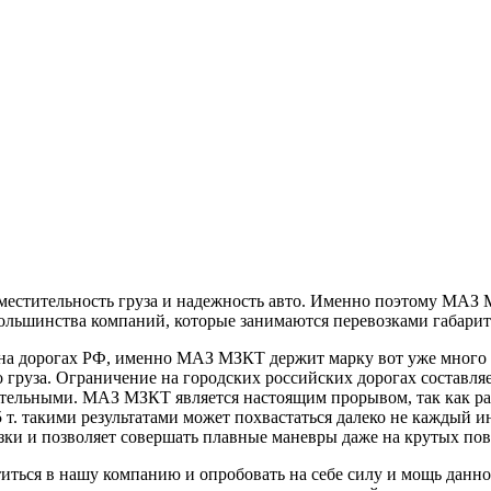
вместительность груза и надежность авто. Именно поэтому МАЗ 
ольшинства компаний, которые занимаются перевозками габарит
на дорогах РФ, именно МАЗ МЗКТ держит марку вот уже много 
о груза. Ограничение на городских российских дорогах составляе
льными. МАЗ МЗКТ является настоящим прорывом, так как разраб
5 т. такими результатами может похвастаться далеко не каждый 
узки и позволяет совершать плавные маневры даже на крутых пов
титься в нашу компанию и опробовать на себе силу и мощь данн