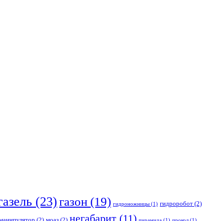
газель
(23)
газон
(19)
гидроробот
(2)
гидроножницы
(1)
негабарит
(11)
манипулятор
(2)
моаз
(2)
пирамида
(1)
прокол
(1)