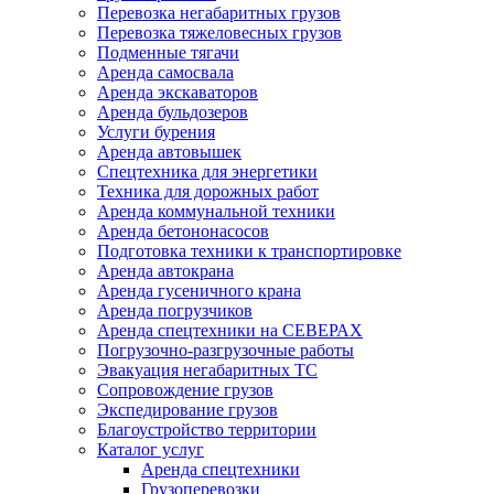
Перевозка негабаритных грузов
Перевозка тяжеловесных грузов
Подменные тягачи
Аренда самосвала
Аренда экскаваторов
Аренда бульдозеров
Услуги бурения
Аренда автовышек
Спецтехника для энергетики
Техника для дорожных работ
Аренда коммунальной техники
Аренда бетононасосов
Подготовка техники к транспортировке
Аренда автокрана
Аренда гусеничного крана
Аренда погрузчиков
Аренда спецтехники на СЕВЕРАХ
Погрузочно-разгрузочные работы
Эвакуация негабаритных ТС
Сопровождение грузов
Экспедирование грузов
Благоустройство территории
Каталог услуг
Аренда спецтехники
Грузоперевозки