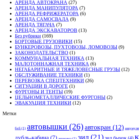
АРЕНДА АВТОКРАНА
(27)
АРЕНДА МАНИПУЛЯТОРА
(7)
АРЕНДА РЕФРИЖЕРАТОРА
(6)
АРЕНДА САМОСВАЛА
(9)
АРЕНДА ТЯГАЧА
(7)
АРЕНДА ЭКСКАВАТОРОВ
(13)
Без рубрики
(169)
БОРТОВЫЕ ГРУЗОВИКИ
(15)
БУНКЕРОВОЗЫ, ПУХТОВОЗЫ, ЛОМОВОЗЫ
(9)
ЗАКОНОДАТЕЛЬСТВО
(1)
КОММУНАЛЬНАЯ ТЕХНИКА
(13)
МАЛОТОННАЖНАЯ ТЕХНИКА
(6)
НЕГАБАРИТНЫЕ И ТЯЖЕЛОВЕСНЫЕ ГРУЗЫ
(12)
ОБСЛУЖИВАНИЕ ТЕХНИКИ
(1)
ПЕРЕВОЗКА СПЕЦТЕХНИКИ
(26)
СИТУАЦИИ В ДОРОГЕ
(1)
ФУРГОНЫ И ТЕНТЫ
(19)
ЦЕЛЬНОМЕТАЛЛИЧЕСКИЕ ФУРГОНЫ
(2)
ЭВАКУАЦИЯ ТЕХНИКИ
(12)
Метки
автовышки
(26)
автокран
(12)
6x6
(1)
аккумуля
к
зил
(21)
дубль-кабина
(7)
зил бычок
(4)
зерновоз
(1)