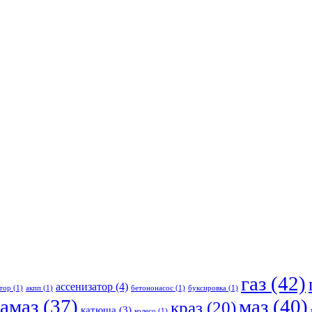
газ
(42)
ассенизатор
(4)
тор
(1)
акпп
(1)
бетононасос
(1)
буксировка
(1)
амаз
(37)
маз
(40)
краз
(20)
катюша
(3)
колесо
(1)