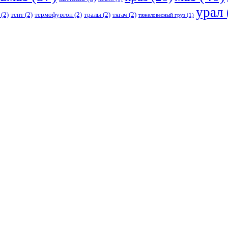
урал
(2)
тент
(2)
термофургон
(2)
тралы
(2)
тягач
(2)
тяжеловесный груз
(1)