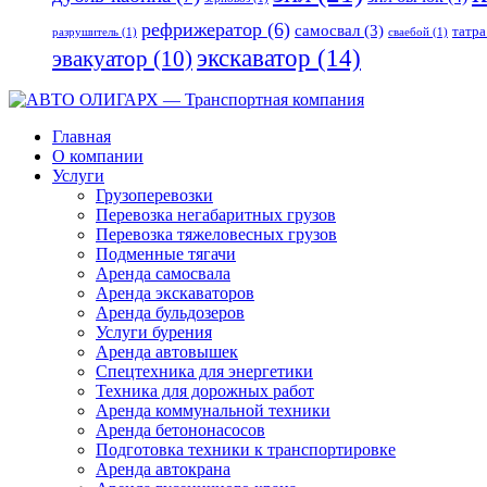
рефрижератор
(6)
самосвал
(3)
татра
разрушитель
(1)
сваебой
(1)
экскаватор
(14)
эвакуатор
(10)
Главная
О компании
Услуги
Грузоперевозки
Перевозка негабаритных грузов
Перевозка тяжеловесных грузов
Подменные тягачи
Аренда самосвала
Аренда экскаваторов
Аренда бульдозеров
Услуги бурения
Аренда автовышек
Спецтехника для энергетики
Техника для дорожных работ
Аренда коммунальной техники
Аренда бетононасосов
Подготовка техники к транспортировке
Аренда автокрана