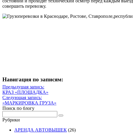
состоянии и проходят технический осмотр перед каждым выездо
совершить перевозку.
Навигация по записям:
Навигация
Предыдущая запись:
Предыдущая
КРАЗ «ПЛОЩАДКА»
по
запись
Следующая запись:
записям
Следующая
«МАРКИРОВКА ГРУЗА»
запись
Поиск по блогу
Рубрики
АРЕНДА АВТОВЫШЕК
(26)