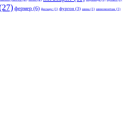
(27)
фермер
(6)
фургон
(3)
фискарс
(1)
шина
(1)
шиномонтаж
(1)