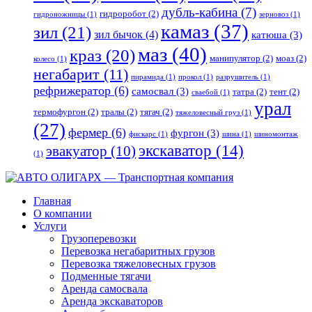
дубль-кабина
(7)
гидроробот
(2)
гидроножницы
(1)
зерновоз
(1)
камаз
(37)
зил
(21)
зил бычок
(4)
катюша
(3)
маз
(40)
краз
(20)
манипулятор
(2)
моаз
(2)
колесо
(1)
негабарит
(11)
пирамида
(1)
прокол
(1)
разрушитель
(1)
рефрижератор
(6)
самосвал
(3)
татра
(2)
тент
(2)
сваебой
(1)
урал
термофургон
(2)
тралы
(2)
тягач
(2)
тяжеловесный груз
(1)
(27)
фермер
(6)
фургон
(3)
фискарс
(1)
шина
(1)
шиномонтаж
экскаватор
(14)
эвакуатор
(10)
(1)
Главная
О компании
Услуги
Грузоперевозки
Перевозка негабаритных грузов
Перевозка тяжеловесных грузов
Подменные тягачи
Аренда самосвала
Аренда экскаваторов