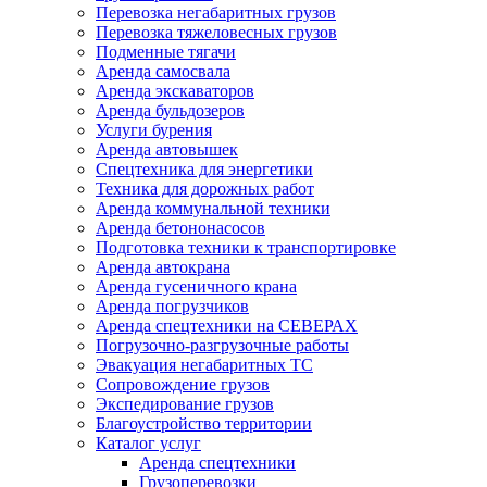
Перевозка негабаритных грузов
Перевозка тяжеловесных грузов
Подменные тягачи
Аренда самосвала
Аренда экскаваторов
Аренда бульдозеров
Услуги бурения
Аренда автовышек
Спецтехника для энергетики
Техника для дорожных работ
Аренда коммунальной техники
Аренда бетононасосов
Подготовка техники к транспортировке
Аренда автокрана
Аренда гусеничного крана
Аренда погрузчиков
Аренда спецтехники на СЕВЕРАХ
Погрузочно-разгрузочные работы
Эвакуация негабаритных ТС
Сопровождение грузов
Экспедирование грузов
Благоустройство территории
Каталог услуг
Аренда спецтехники
Грузоперевозки