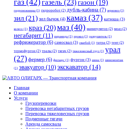
газ
(42)
газель
(23)
газон
(19)
дубль-кабина
(7)
гидроробот
(2)
гидроножницы
(1)
зерновоз
(1)
камаз
(37)
зил
(21)
зил бычок
(4)
катюша
(3)
маз
(40)
краз
(20)
манипулятор
(2)
моаз
(2)
колесо
(1)
негабарит
(11)
пирамида
(1)
прокол
(1)
разрушитель
(1)
рефрижератор
(6)
самосвал
(3)
татра
(2)
тент
(2)
сваебой
(1)
урал
термофургон
(2)
тралы
(2)
тягач
(2)
тяжеловесный груз
(1)
(27)
фермер
(6)
фургон
(3)
фискарс
(1)
шина
(1)
шиномонтаж
экскаватор
(14)
эвакуатор
(10)
(1)
Главная
О компании
Услуги
Грузоперевозки
Перевозка негабаритных грузов
Перевозка тяжеловесных грузов
Подменные тягачи
Аренда самосвала