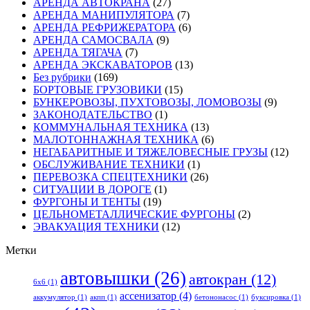
АРЕНДА АВТОКРАНА
(27)
АРЕНДА МАНИПУЛЯТОРА
(7)
АРЕНДА РЕФРИЖЕРАТОРА
(6)
АРЕНДА САМОСВАЛА
(9)
АРЕНДА ТЯГАЧА
(7)
АРЕНДА ЭКСКАВАТОРОВ
(13)
Без рубрики
(169)
БОРТОВЫЕ ГРУЗОВИКИ
(15)
БУНКЕРОВОЗЫ, ПУХТОВОЗЫ, ЛОМОВОЗЫ
(9)
ЗАКОНОДАТЕЛЬСТВО
(1)
КОММУНАЛЬНАЯ ТЕХНИКА
(13)
МАЛОТОННАЖНАЯ ТЕХНИКА
(6)
НЕГАБАРИТНЫЕ И ТЯЖЕЛОВЕСНЫЕ ГРУЗЫ
(12)
ОБСЛУЖИВАНИЕ ТЕХНИКИ
(1)
ПЕРЕВОЗКА СПЕЦТЕХНИКИ
(26)
СИТУАЦИИ В ДОРОГЕ
(1)
ФУРГОНЫ И ТЕНТЫ
(19)
ЦЕЛЬНОМЕТАЛЛИЧЕСКИЕ ФУРГОНЫ
(2)
ЭВАКУАЦИЯ ТЕХНИКИ
(12)
Метки
автовышки
(26)
автокран
(12)
6x6
(1)
ассенизатор
(4)
аккумулятор
(1)
акпп
(1)
бетононасос
(1)
буксировка
(1)