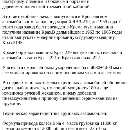
платформу, с задним и боковыми бортами и
деревометаллической трехместной кабиной.
Этот автомобиль сначала выпускался в Ярославском
автомобильном заводе под маркой ЯАЗ-219, до 1959 года. С
этого года завод был переведен в Кременчуг, и машина
получила название Краз.В дальнейшем с 1963 по 1965 годы
стали выпускать модернизированную грузовую машину
Краз-219Б.
Кроме бортовой машины Краз-219 выпускались, седельный
автомобиль тягач Краз -221 и Краз самосвал -222.
У всех этих моделей была укороченная база 4080+1400 мм и
все унифицированы по своим основным узлам и агрегатам.
Во первых у новых тяжелых грузовых автомобилей обновили
дизельный двигатель, имеющий мощность 180 л еще
изменился рулевой механизм, к нему добавили
пневмоусилитель а приводу сцепления сервомеханизм на
пружине.
Техническая характеристика грузовых автомобилей.
Формула привода колеса 6 на 4, масса грузовика 11300 кг,
грузоподъемность 12000, общий вес имеет -23510 кг.