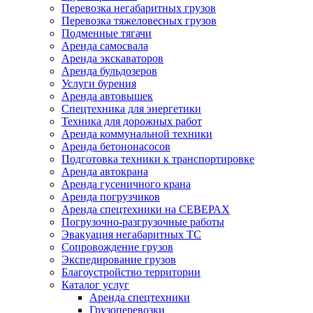
Перевозка негабаритных грузов
Перевозка тяжеловесных грузов
Подменные тягачи
Аренда самосвала
Аренда экскаваторов
Аренда бульдозеров
Услуги бурения
Аренда автовышек
Спецтехника для энергетики
Техника для дорожных работ
Аренда коммунальной техники
Аренда бетононасосов
Подготовка техники к транспортировке
Аренда автокрана
Аренда гусеничного крана
Аренда погрузчиков
Аренда спецтехники на СЕВЕРАХ
Погрузочно-разгрузочные работы
Эвакуация негабаритных ТС
Сопровождение грузов
Экспедирование грузов
Благоустройство территории
Каталог услуг
Аренда спецтехники
Грузоперевозки