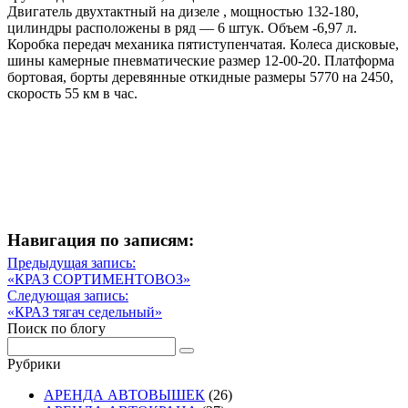
Двигатель двухтактный на дизеле , мощностью 132-180,
цилиндры расположены в ряд — 6 штук. Объем -6,97 л.
Коробка передач механика пятиступенчатая. Колеса дисковые,
шины камерные пневматические размер 12-00-20. Платформа
бортовая, борты деревянные откидные размеры 5770 на 2450,
скорость 55 км в час.
Навигация по записям:
Навигация
Предыдущая запись:
Предыдущая
«КРАЗ СОРТИМЕНТОВОЗ»
по
запись
Следующая запись:
записям
Следующая
«КРАЗ тягач седельный»
запись
Поиск по блогу
Рубрики
АРЕНДА АВТОВЫШЕК
(26)