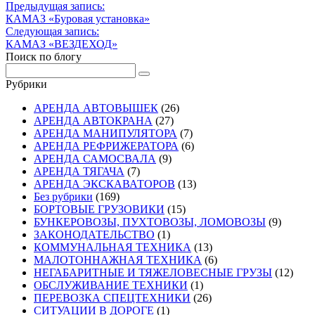
Навигация
Предыдущая запись:
Предыдущая
КАМАЗ «Буровая установка»
по
запись
Следующая запись:
записям
Следующая
КАМАЗ «ВЕЗДЕХОД»
запись
Поиск по блогу
Рубрики
АРЕНДА АВТОВЫШЕК
(26)
АРЕНДА АВТОКРАНА
(27)
АРЕНДА МАНИПУЛЯТОРА
(7)
АРЕНДА РЕФРИЖЕРАТОРА
(6)
АРЕНДА САМОСВАЛА
(9)
АРЕНДА ТЯГАЧА
(7)
АРЕНДА ЭКСКАВАТОРОВ
(13)
Без рубрики
(169)
БОРТОВЫЕ ГРУЗОВИКИ
(15)
БУНКЕРОВОЗЫ, ПУХТОВОЗЫ, ЛОМОВОЗЫ
(9)
ЗАКОНОДАТЕЛЬСТВО
(1)
КОММУНАЛЬНАЯ ТЕХНИКА
(13)
МАЛОТОННАЖНАЯ ТЕХНИКА
(6)
НЕГАБАРИТНЫЕ И ТЯЖЕЛОВЕСНЫЕ ГРУЗЫ
(12)
ОБСЛУЖИВАНИЕ ТЕХНИКИ
(1)
ПЕРЕВОЗКА СПЕЦТЕХНИКИ
(26)
СИТУАЦИИ В ДОРОГЕ
(1)