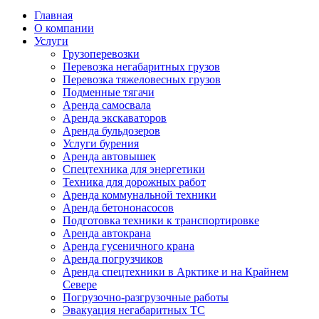
Главная
О компании
Услуги
Грузоперевозки
Перевозка негабаритных грузов
Перевозка тяжеловесных грузов
Подменные тягачи
Аренда самосвала
Аренда экскаваторов
Аренда бульдозеров
Услуги бурения
Аренда автовышек
Спецтехника для энергетики
Техника для дорожных работ
Аренда коммунальной техники
Аренда бетононасосов
Подготовка техники к транспортировке
Аренда автокрана
Аренда гусеничного крана
Аренда погрузчиков
Аренда спецтехники в Арктике и на Крайнем
Севере
Погрузочно-разгрузочные работы
Эвакуация негабаритных ТС