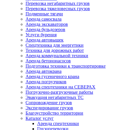
Перевозка негабаритных грузов
Перевозка тяжеловесных грузов
Подменные тягачи
Аренда самосвала
Аренда экскаваторов
Аренда бульдозеров
Услуги бурения
Аренда автовышек
Спецтехника для энергетики
Техника для дорожных работ
Аренда коммунальной техники
Аренда бетононасосов
Подготовка техники к транспортировке
Аренда автокрана
Аренда гусеничного крана
Аренда погрузчиков
Аренда спецтехники на СЕВЕРАХ
Погрузочно-разгрузочные работы
Эвакуация негабаритных ТС
Сопровождение грузов
Экспедирование грузов
Благоустройство территории
Каталог услуг
Аренда спецтехники
Грузоперевозки