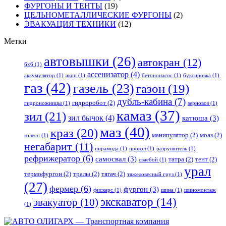
ФУРГОНЫ И ТЕНТЫ
(19)
ЦЕЛЬНОМЕТАЛЛИЧЕСКИЕ ФУРГОНЫ
(2)
ЭВАКУАЦИЯ ТЕХНИКИ
(12)
Метки
автовышки
(26)
автокран
(12)
6x6
(1)
ассенизатор
(4)
аккумулятор
(1)
акпп
(1)
бетононасос
(1)
буксировка
(1)
газ
(42)
газель
(23)
газон
(19)
дубль-кабина
(7)
гидроробот
(2)
гидроножницы
(1)
зерновоз
(1)
камаз
(37)
зил
(21)
зил бычок
(4)
катюша
(3)
маз
(40)
краз
(20)
манипулятор
(2)
моаз
(2)
колесо
(1)
негабарит
(11)
пирамида
(1)
прокол
(1)
разрушитель
(1)
рефрижератор
(6)
самосвал
(3)
татра
(2)
тент
(2)
сваебой
(1)
урал
термофургон
(2)
тралы
(2)
тягач
(2)
тяжеловесный груз
(1)
(27)
фермер
(6)
фургон
(3)
фискарс
(1)
шина
(1)
шиномонтаж
экскаватор
(14)
эвакуатор
(10)
(1)