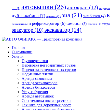
автовышки
(26)
автокран
(12)
6x6
(1)
аккумуля
к
зил
(21)
дубль-кабина
(7)
зил бычок
(4)
зерновоз
(1)
рефрижератор
(6)
самосвал
(3)
татра
разрушитель
(1)
сваебой
(1)
экскаватор
(14)
эвакуатор
(10)
Главная
О компании
Услуги
Грузоперевозки
Перевозка негабаритных грузов
Перевозка тяжеловесных грузов
Подменные тягачи
Аренда самосвала
Аренда экскаваторов
Аренда бульдозеров
Услуги бурения
Аренда автовышек
Спецтехника для энергетики
Техника для дорожных работ
Аренда коммунальной техники