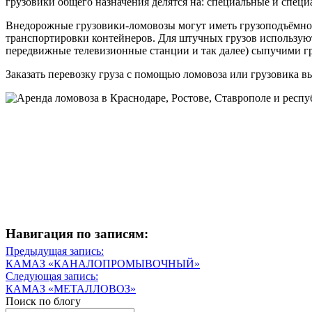
грузовики общего назначения делятся на: специальные и спец
Внедорожные грузовики-ломовозы могут иметь грузоподъёмнос
транспортировки контейнеров. Для штучных грузов использу
передвижные телевизионные станции и так далее) сыпучими гру
Заказать перевозку груза с помощью ломовоза или грузовика в
Навигация по записям:
Навигация
Предыдущая запись:
Предыдущая
КАМАЗ «КАНАЛОПРОМЫВОЧНЫЙ»
по
запись
Следующая запись:
записям
Следующая
КАМАЗ «МЕТАЛЛОВОЗ»
запись
Поиск по блогу