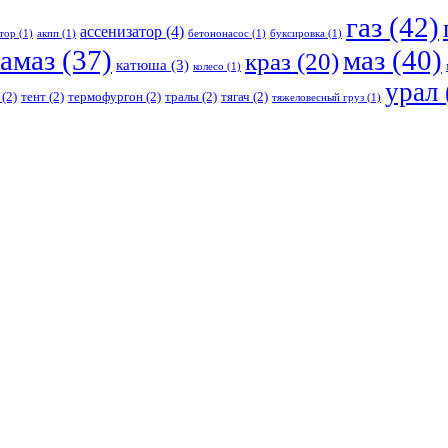
газ
(42)
ассенизатор
(4)
тор
(1)
акпп
(1)
бетононасос
(1)
буксировка
(1)
амаз
(37)
маз
(40)
краз
(20)
катюша
(3)
колесо
(1)
урал
(2)
тент
(2)
термофургон
(2)
тралы
(2)
тягач
(2)
тяжеловесный груз
(1)