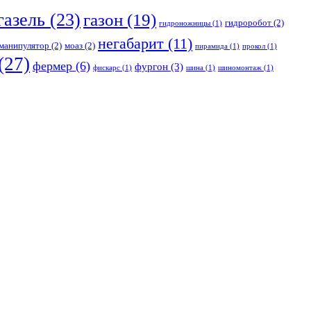
газель
(23)
газон
(19)
гидроробот
(2)
гидроножницы
(1)
негабарит
(11)
манипулятор
(2)
моаз
(2)
пирамида
(1)
прокол
(1)
(27)
фермер
(6)
фургон
(3)
фискарс
(1)
шина
(1)
шиномонтаж
(1)