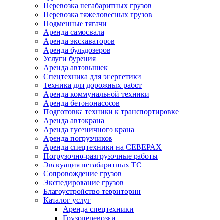
Перевозка негабаритных грузов
Перевозка тяжеловесных грузов
Подменные тягачи
Аренда самосвала
Аренда экскаваторов
Аренда бульдозеров
Услуги бурения
Аренда автовышек
Спецтехника для энергетики
Техника для дорожных работ
Аренда коммунальной техники
Аренда бетононасосов
Подготовка техники к транспортировке
Аренда автокрана
Аренда гусеничного крана
Аренда погрузчиков
Аренда спецтехники на СЕВЕРАХ
Погрузочно-разгрузочные работы
Эвакуация негабаритных ТС
Сопровождение грузов
Экспедирование грузов
Благоустройство территории
Каталог услуг
Аренда спецтехники
Грузоперевозки