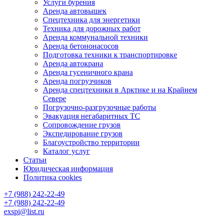
Услуги бурения
Аренда автовышек
Спецтехника для энергетики
Техника для дорожных работ
Аренда коммунальной техники
Аренда бетононасосов
Подготовка техники к транспортировке
Аренда автокрана
Аренда гусеничного крана
Аренда погрузчиков
Аренда спецтехники в Арктике и на Крайнем
Севере
Погрузочно-разгрузочные работы
Эвакуация негабаритных ТС
Сопровождение грузов
Экспедирование грузов
Благоустройство территории
Каталог услуг
Статьи
Юридическая информация
Политика cookies
+7 (988) 242-22-49
+7 (988) 242-22-49
exspi@list.ru