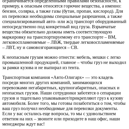
ограничивается определенными правилами безопасности, к
примеру, к опасным относятся горючие вещества, а именно:
бензин, солярка, а также газы (бутан, пропан, кислород). Для
их перевозки необходимы специальные разрешения, а также
специализированный авто- или ж/д транспорт оборудованный
непосредственно под конкретный вид груза. Взрывчатые
вещества обязательно должны иметь соответствующую
маркировку на транспортируемому его транспорте – ВМ,
легковоспламеняемые – ЛВЖ, твердые легковоспламеняемые
– ЛВТ, ну и самовозгорающиеся – СВ.
К неопасным грузам можно отнести: мебель, мешки с легко
промышленной продукцией, главное – чтобы груз не выходил
за рамки кузова и не выпирал из тента.
Транспортная компания «Авто-Олигарх» — это кладезь
посреди многих других компаний, занимающихся
перевозками негабаритных, крупногабаритных, опасных и
неопасных грузов. Наши сотрудники заботятся о сепарации
грузов и тщательно упаковывают/прикрепляют груз к кузову
автомобиля. Более того, мы готовы позаботиться о том, чтобы
ваш груз получил необходимые для перевозки документы.
Если у вас остались еще вопросы, то мы с удовольствием
ответим на них – звоните или приходите в наш офис, наши
менеджеры ждут вас!