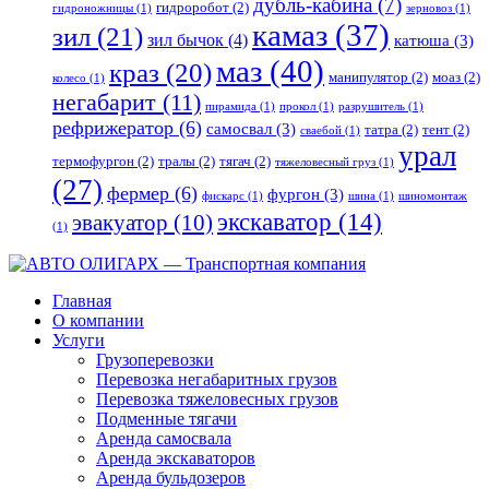
дубль-кабина
(7)
гидроробот
(2)
гидроножницы
(1)
зерновоз
(1)
камаз
(37)
зил
(21)
зил бычок
(4)
катюша
(3)
маз
(40)
краз
(20)
манипулятор
(2)
моаз
(2)
колесо
(1)
негабарит
(11)
пирамида
(1)
прокол
(1)
разрушитель
(1)
рефрижератор
(6)
самосвал
(3)
татра
(2)
тент
(2)
сваебой
(1)
урал
термофургон
(2)
тралы
(2)
тягач
(2)
тяжеловесный груз
(1)
(27)
фермер
(6)
фургон
(3)
фискарс
(1)
шина
(1)
шиномонтаж
экскаватор
(14)
эвакуатор
(10)
(1)
Главная
О компании
Услуги
Грузоперевозки
Перевозка негабаритных грузов
Перевозка тяжеловесных грузов
Подменные тягачи
Аренда самосвала
Аренда экскаваторов
Аренда бульдозеров