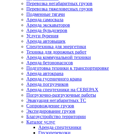
Перевозка негабаритных грузов
Перевозка тяжеловесных грузов
Подменные тягачи
Аренда самосвала
Аренда экскаваторов
Аренда бульдозеров
Услуги бурения
Аренда автовышек
Спецтехника для энергетики
Техника для дорожных работ
Аренда коммунальной техники
Аренда бетононасосов
Подготовка техники к транспортировке
Аренда автокрана
Аренда гусеничного крана
Аренда погрузчиков
Аренда спецтехники на СЕВЕРАХ
Погрузочно-разгрузочные работы
Эвакуация негабаритных ТС
Сопровождение грузов
Экспедирование грузов
Благоустройство территории
Каталог услуг
Аренда спецтехники
Грузоперевозки