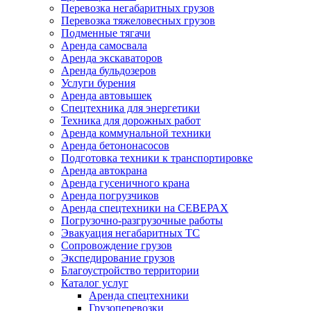
Перевозка негабаритных грузов
Перевозка тяжеловесных грузов
Подменные тягачи
Аренда самосвала
Аренда экскаваторов
Аренда бульдозеров
Услуги бурения
Аренда автовышек
Спецтехника для энергетики
Техника для дорожных работ
Аренда коммунальной техники
Аренда бетононасосов
Подготовка техники к транспортировке
Аренда автокрана
Аренда гусеничного крана
Аренда погрузчиков
Аренда спецтехники на СЕВЕРАХ
Погрузочно-разгрузочные работы
Эвакуация негабаритных ТС
Сопровождение грузов
Экспедирование грузов
Благоустройство территории
Каталог услуг
Аренда спецтехники
Грузоперевозки