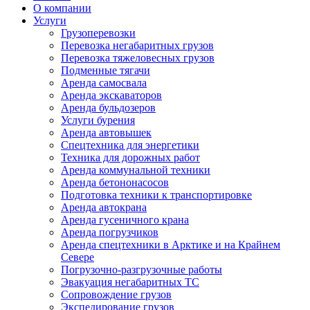
О компании
Услуги
Грузоперевозки
Перевозка негабаритных грузов
Перевозка тяжеловесных грузов
Подменные тягачи
Аренда самосвала
Аренда экскаваторов
Аренда бульдозеров
Услуги бурения
Аренда автовышек
Спецтехника для энергетики
Техника для дорожных работ
Аренда коммунальной техники
Аренда бетононасосов
Подготовка техники к транспортировке
Аренда автокрана
Аренда гусеничного крана
Аренда погрузчиков
Аренда спецтехники в Арктике и на Крайнем
Севере
Погрузочно-разгрузочные работы
Эвакуация негабаритных ТС
Сопровождение грузов
Экспедирование грузов