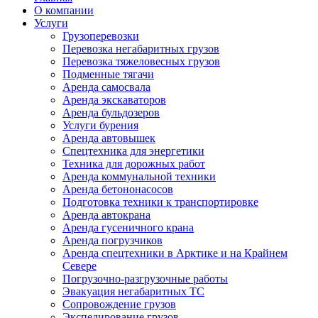
О компании
Услуги
Грузоперевозки
Перевозка негабаритных грузов
Перевозка тяжеловесных грузов
Подменные тягачи
Аренда самосвала
Аренда экскаваторов
Аренда бульдозеров
Услуги бурения
Аренда автовышек
Спецтехника для энергетики
Техника для дорожных работ
Аренда коммунальной техники
Аренда бетононасосов
Подготовка техники к транспортировке
Аренда автокрана
Аренда гусеничного крана
Аренда погрузчиков
Аренда спецтехники в Арктике и на Крайнем
Севере
Погрузочно-разгрузочные работы
Эвакуация негабаритных ТС
Сопровождение грузов
Экспедирование грузов