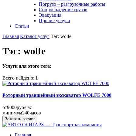
Погрузо – разгрузочные работы
Сопровождение грузов
Эвакуация
Прочие услуги
Статьи
Главная
Каталог услуг
Тэг: wolfe
Тэг: wolfe
Услуги для этого тега:
Всего найдено:
1
Роторный траншейный экскаватор WOLFE 7000
от
9000
руб/час
минимум
240
часов
Заказать расчет
Главная