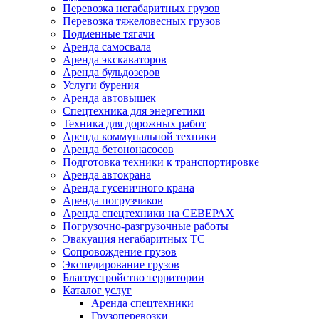
Перевозка негабаритных грузов
Перевозка тяжеловесных грузов
Подменные тягачи
Аренда самосвала
Аренда экскаваторов
Аренда бульдозеров
Услуги бурения
Аренда автовышек
Спецтехника для энергетики
Техника для дорожных работ
Аренда коммунальной техники
Аренда бетононасосов
Подготовка техники к транспортировке
Аренда автокрана
Аренда гусеничного крана
Аренда погрузчиков
Аренда спецтехники на СЕВЕРАХ
Погрузочно-разгрузочные работы
Эвакуация негабаритных ТС
Сопровождение грузов
Экспедирование грузов
Благоустройство территории
Каталог услуг
Аренда спецтехники
Грузоперевозки