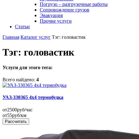
Погрузо – разгрузочные работы
Сопровождение грузов
Эвакуация
Прочие услуги
Статьи
Главная
Каталог услуг
Тэг: головастик
Тэг: головастик
Услуги для этого тега:
Всего найдено:
4
УАЗ-330365 4x4 термобудка
от
2500
руб/час
от
55
руб/км
Рассчитать