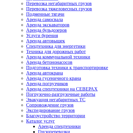
Перевозка негабаритных грузов
Перевозка тяжеловесных грузов
Подменные тягачи
Аренда самосвала
Аренда экскаваторов
Аренда бульдозеров
Услуги бурения
Аренда автовышек
Спецтехника для энергетики
Техника для дорожных работ
Аренда коммунальной техники
Аренда бетононасосов
Подготовка техники к транспортировке
Аренда автокрана
Аренда гусеничного крана
Аренда погрузчиков
Аренда спецтехники на СЕВЕРАХ
Погрузочно-разгрузочные работы
Эвакуация негабаритных ТС
Сопровождение грузов
Экспедирование грузов
Благоустройство территории
Каталог услуг
Аренда спецтехники
Грузоперевозки