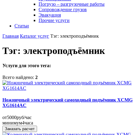
Погрузо – разгрузочные работы
Сопровождение грузов
Эвакуация
Прочие услуги
Статьи
Главная
Каталог услуг
Тэг: электроподъёмник
Тэг: электроподъёмник
Услуги для этого тега:
Всего найдено:
2
Ножничный электрический самоходный подъёмник XCMG
XG1614AC
от
5000
руб/час
минимум
4
часа
Заказать расчет