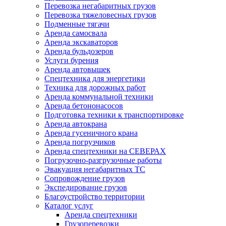
Перевозка негабаритных грузов
Перевозка тяжеловесных грузов
Подменные тягачи
Аренда самосвала
Аренда экскаваторов
Аренда бульдозеров
Услуги бурения
Аренда автовышек
Спецтехника для энергетики
Техника для дорожных работ
Аренда коммунальной техники
Аренда бетононасосов
Подготовка техники к транспортировке
Аренда автокрана
Аренда гусеничного крана
Аренда погрузчиков
Аренда спецтехники на СЕВЕРАХ
Погрузочно-разгрузочные работы
Эвакуация негабаритных ТС
Сопровождение грузов
Экспедирование грузов
Благоустройство территории
Каталог услуг
Аренда спецтехники
Грузоперевозки