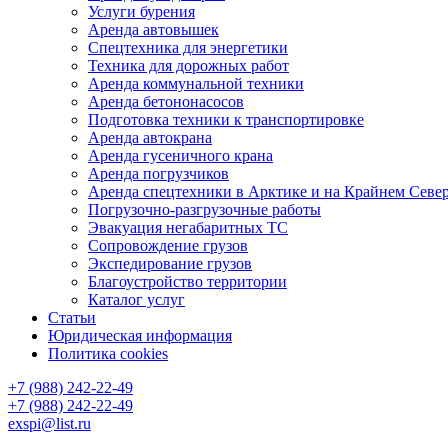
Услуги бурения
Аренда автовышек
Спецтехника для энергетики
Техника для дорожных работ
Аренда коммунальной техники
Аренда бетононасосов
Подготовка техники к транспортировке
Аренда автокрана
Аренда гусеничного крана
Аренда погрузчиков
Аренда спецтехники в Арктике и на Крайнем Севе
Погрузочно-разгрузочные работы
Эвакуация негабаритных ТС
Сопровождение грузов
Экспедирование грузов
Благоустройство территории
Каталог услуг
Статьи
Юридическая информация
Политика cookies
+7 (988) 242-22-49
+7 (988) 242-22-49
exspi@list.ru