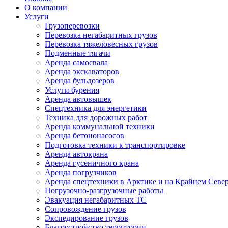
О компании
Услуги
Грузоперевозки
Перевозка негабаритных грузов
Перевозка тяжеловесных грузов
Подменные тягачи
Аренда самосвала
Аренда экскаваторов
Аренда бульдозеров
Услуги бурения
Аренда автовышек
Спецтехника для энергетики
Техника для дорожных работ
Аренда коммунальной техники
Аренда бетононасосов
Подготовка техники к транспортировке
Аренда автокрана
Аренда гусеничного крана
Аренда погрузчиков
Аренда спецтехники в Арктике и на Крайнем Севе
Погрузочно-разгрузочные работы
Эвакуация негабаритных ТС
Сопровождение грузов
Экспедирование грузов
Благоустройство территории