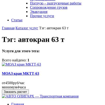
Погрузо – разгрузочные работы
Сопровождение грузов
Эвакуация
Прочие услуги
Статьи
Главная
Каталог услуг
Тэг: автокран 63 т
Тэг: автокран 63 т
Услуги для этого тега:
Всего найдено:
1
МОАЗ кран МКТТ-63
от
4500
руб/час
минимум
4
часа
Заказать расчет
Главная