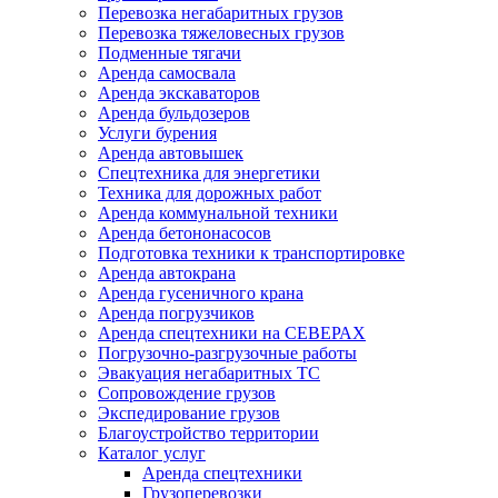
Перевозка негабаритных грузов
Перевозка тяжеловесных грузов
Подменные тягачи
Аренда самосвала
Аренда экскаваторов
Аренда бульдозеров
Услуги бурения
Аренда автовышек
Спецтехника для энергетики
Техника для дорожных работ
Аренда коммунальной техники
Аренда бетононасосов
Подготовка техники к транспортировке
Аренда автокрана
Аренда гусеничного крана
Аренда погрузчиков
Аренда спецтехники на СЕВЕРАХ
Погрузочно-разгрузочные работы
Эвакуация негабаритных ТС
Сопровождение грузов
Экспедирование грузов
Благоустройство территории
Каталог услуг
Аренда спецтехники
Грузоперевозки