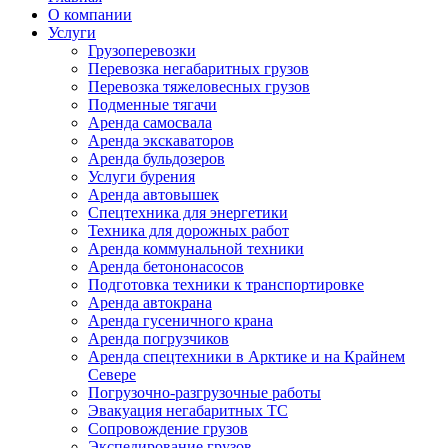
О компании
Услуги
Грузоперевозки
Перевозка негабаритных грузов
Перевозка тяжеловесных грузов
Подменные тягачи
Аренда самосвала
Аренда экскаваторов
Аренда бульдозеров
Услуги бурения
Аренда автовышек
Спецтехника для энергетики
Техника для дорожных работ
Аренда коммунальной техники
Аренда бетононасосов
Подготовка техники к транспортировке
Аренда автокрана
Аренда гусеничного крана
Аренда погрузчиков
Аренда спецтехники в Арктике и на Крайнем
Севере
Погрузочно-разгрузочные работы
Эвакуация негабаритных ТС
Сопровождение грузов
Экспедирование грузов