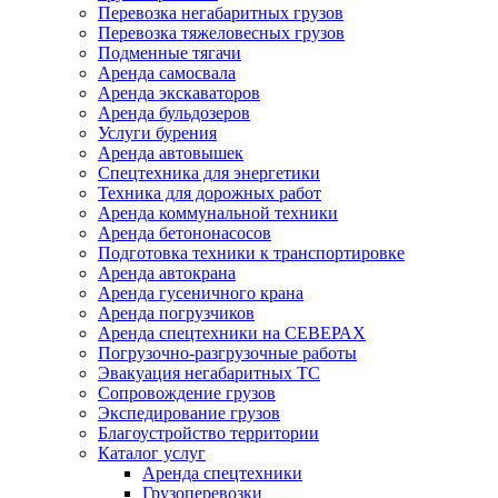
Перевозка негабаритных грузов
Перевозка тяжеловесных грузов
Подменные тягачи
Аренда самосвала
Аренда экскаваторов
Аренда бульдозеров
Услуги бурения
Аренда автовышек
Спецтехника для энергетики
Техника для дорожных работ
Аренда коммунальной техники
Аренда бетононасосов
Подготовка техники к транспортировке
Аренда автокрана
Аренда гусеничного крана
Аренда погрузчиков
Аренда спецтехники на СЕВЕРАХ
Погрузочно-разгрузочные работы
Эвакуация негабаритных ТС
Сопровождение грузов
Экспедирование грузов
Благоустройство территории
Каталог услуг
Аренда спецтехники
Грузоперевозки