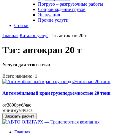
Погрузо – разгрузочные работы
Сопровождение грузов
Эвакуация
Прочие услуги
Статьи
Главная
Каталог услуг
Тэг: автокран 20 т
Тэг: автокран 20 т
Услуги для этого тега:
Всего найдено:
1
Автомобильный кран грузоподъёмностью 20 тонн
от
3800
руб/час
минимум
4
часа
Заказать расчет
Главная