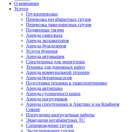
О компании
Услуги
Грузоперевозки
Перевозка негабаритных грузов
Перевозка тяжеловесных грузов
Подменные тягачи
Аренда самосвала
Аренда экскаваторов
Аренда бульдозеров
Услуги бурения
Аренда автовышек
Спецтехника для энергетики
Техника для дорожных работ
Аренда коммунальной техники
Аренда бетононасосов
Подготовка техники к транспортировке
Аренда автокрана
Аренда гусеничного крана
Аренда погрузчиков
Аренда спецтехники в Арктике и на Крайнем
Севере
Погрузочно-разгрузочные работы
Эвакуация негабаритных ТС
Сопровождение грузов
Экспедирование грузов