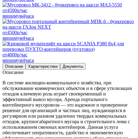
от
4500
р/час
минимум
4
часа
от
4500
р/час
минимум
4
часа
от
4000
р/час
минимум
4
часа
Описание
Характеристики
Документы
Описание
В системе жилищно-коммунального хозяйства, при
обслуживании коммерческих объектов и в сфере утилизации
отходов ключевую роль играет своевременный и
эффективный вывоз мусора. Аренда портального
контейнерного мусоровоза — это надежное и проверенное
решение для организаций и частных лиц, нуждающихся в
регулярном или разовом удалении твердых коммунальных
отходов, крупногабаритного мусора и строительного лома с
использованием сменных контейнеров. Данная услуга
обеспечивает оперативность, удобство и экономическую