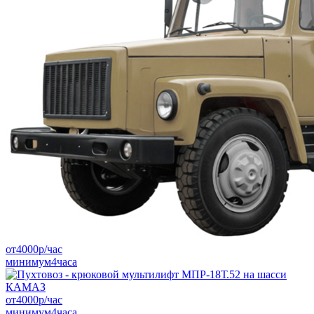
от
4000
р/час
минимум
4
часа
от
4000
р/час
минимум
4
часа