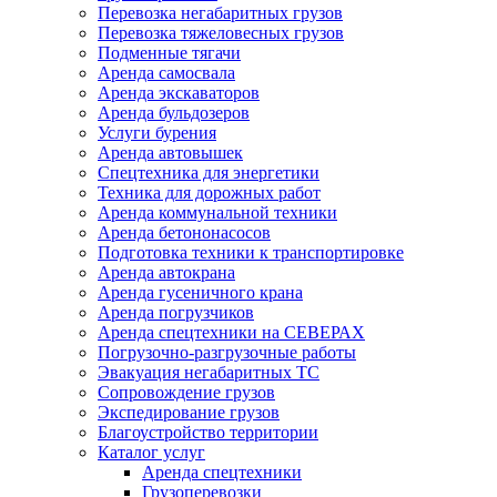
Перевозка негабаритных грузов
Перевозка тяжеловесных грузов
Подменные тягачи
Аренда самосвала
Аренда экскаваторов
Аренда бульдозеров
Услуги бурения
Аренда автовышек
Спецтехника для энергетики
Техника для дорожных работ
Аренда коммунальной техники
Аренда бетононасосов
Подготовка техники к транспортировке
Аренда автокрана
Аренда гусеничного крана
Аренда погрузчиков
Аренда спецтехники на СЕВЕРАХ
Погрузочно-разгрузочные работы
Эвакуация негабаритных ТС
Сопровождение грузов
Экспедирование грузов
Благоустройство территории
Каталог услуг
Аренда спецтехники
Грузоперевозки