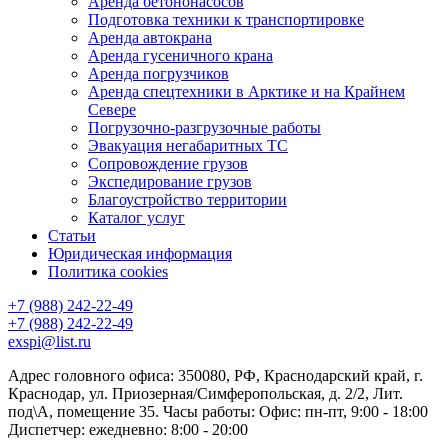
Аренда бетононасосов
Подготовка техники к транспортировке
Аренда автокрана
Аренда гусеничного крана
Аренда погрузчиков
Аренда спецтехники в Арктике и на Крайнем
Севере
Погрузочно-разгрузочные работы
Эвакуация негабаритных ТС
Сопровождение грузов
Экспедирование грузов
Благоустройство территории
Каталог услуг
Статьи
Юридическая информация
Политика cookies
+7 (988) 242-22-49
+7 (988) 242-22-49
exspi@list.ru
Адрес головного офиса: 350080, РФ, Краснодарский край, г.
Краснодар, ул. Приозерная/Симферопольская, д. 2/2, Лит.
под\А, помещение 35. Часы работы: Офис: пн-пт, 9:00 - 18:00
Диспетчер: ежедневно: 8:00 - 20:00