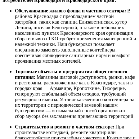
потребителей Краснодара и Краснодарского края:
Обслуживание жилого фонда и частного сектора:
В
районах Краснодара с преобладанием частной
застройки, таких как станица Елизаветинская, хутор
Ленина, поселок Белозерный, а также в небольших
населенных пунктах Краснодарского края организация
сбора и вывоза ТКО требует применения маневренной и
надежной техники. Наш бункеровоз позволяет
оперативно заменять заполненные контейнеры,
обеспечивая соблюдение санитарных норм и комфорт
проживания местных жителей.
Торговые объекты и предприятия общественного
питания:
Магазины шаговой доступности, рынки, кафе
и рестораны, расположенные как в Краснодаре, так и в
городах края — Армавире, Кропоткине, Тихорецке, —
генерируют стабильный объем отходов, требующий
регулярного вывоза. Установка сменного контейнера на
их территории с периодической заменой нашим
бункеровозом — оптимальный способ организовать
сбор мусора без захламления прилегающих территорий.
Строительство и ремонт в частном секторе:
При
строительстве коттеджей, ремонте квартир или
благоустройстве приусадебных участков в Краснодаре и