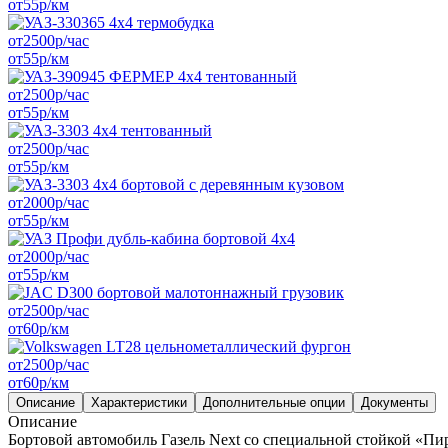
от
55
р/км
от
2500
р/час
от
55
р/км
от
2500
р/час
от
55
р/км
от
2500
р/час
от
55
р/км
от
2000
р/час
от
55
р/км
от
2000
р/час
от
55
р/км
от
2500
р/час
от
60
р/км
от
2500
р/час
от
60
р/км
Описание
Характеристики
Дополнительные опции
Документы
Описание
Бортовой автомобиль Газель Next со специальной стойкой «Пир