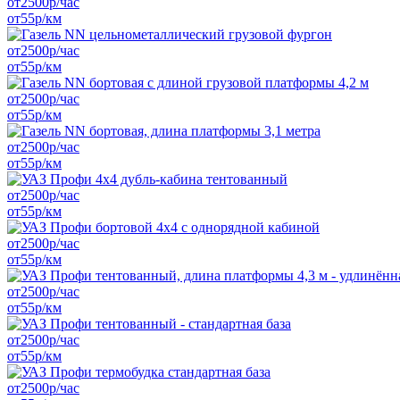
от
2500
р/час
от
55
р/км
от
2500
р/час
от
55
р/км
от
2500
р/час
от
55
р/км
от
2500
р/час
от
55
р/км
от
2500
р/час
от
55
р/км
от
2500
р/час
от
55
р/км
от
2500
р/час
от
55
р/км
от
2500
р/час
от
55
р/км
от
2500
р/час