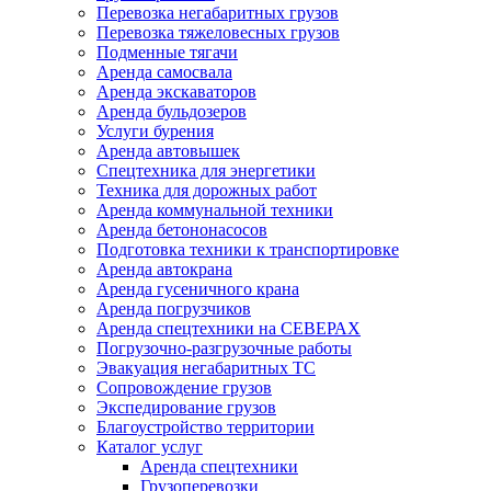
Перевозка негабаритных грузов
Перевозка тяжеловесных грузов
Подменные тягачи
Аренда самосвала
Аренда экскаваторов
Аренда бульдозеров
Услуги бурения
Аренда автовышек
Спецтехника для энергетики
Техника для дорожных работ
Аренда коммунальной техники
Аренда бетононасосов
Подготовка техники к транспортировке
Аренда автокрана
Аренда гусеничного крана
Аренда погрузчиков
Аренда спецтехники на СЕВЕРАХ
Погрузочно-разгрузочные работы
Эвакуация негабаритных ТС
Сопровождение грузов
Экспедирование грузов
Благоустройство территории
Каталог услуг
Аренда спецтехники
Грузоперевозки