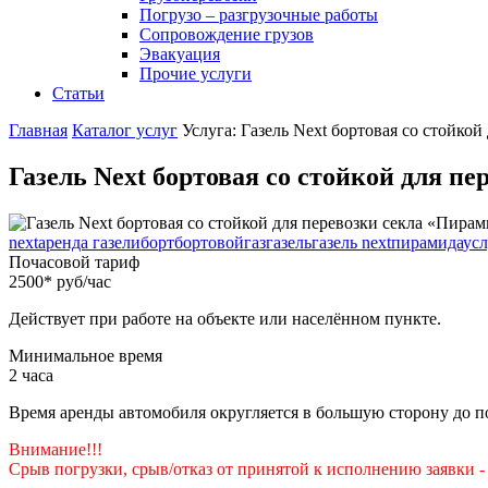
Погрузо – разгрузочные работы
Сопровождение грузов
Эвакуация
Прочие услуги
Статьи
Главная
Каталог услуг
Услуга: Газель Next бортовая со стойко
Газель Next бортовая со стойкой для п
next
аренда газели
борт
бортовой
газ
газель
газель next
пирамида
усл
Почасовой тариф
2500
*
руб/час
Действует при работе на объекте или населённом пункте.
Минимальное время
2
часа
Время аренды автомобиля округляется в большую сторону до п
Внимание!!!
Срыв погрузки, срыв/отказ от принятой к исполнению заявки 