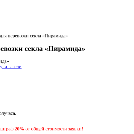
й для перевозки секла «Пирамида»
еревозки секла «Пирамида»
уги газели
олучаса.
- штраф
20%
от общей стоимости заявки!